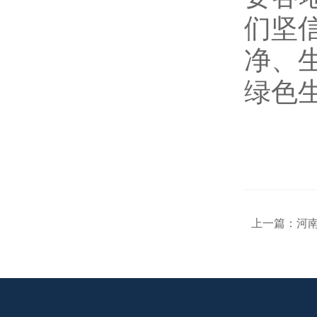
们坚
净、
绿色
上一篇：
河