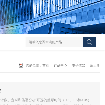
学实验
GammaVision伽马能谱分析软件
GammaVision报告生成器
Gam
您的位置：
首页
-
产品中心
-
电子仪器
-
放大器
仪
、定时和能谱分析 可选的整形时间（0.5、1.5和3.0s）