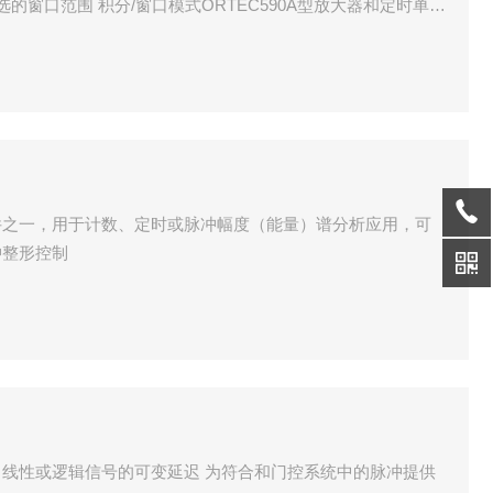
的窗口范围 积分/窗口模式ORTEC590A型放大器和定时单通
和一个定时单通道分析仪
件之一，用于计数、定时或脉冲幅度（能量）谱分析应用，可
冲整形控制
mplifier: 线性或逻辑信号的可变延迟 为符合和门控系统中的脉冲提供