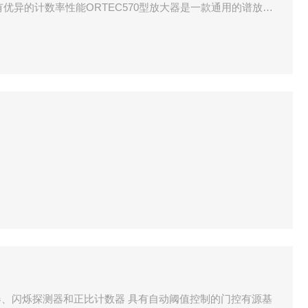
有优异的计数率性能ORTEC570型放大器是一款通用的谱放大
提供的性能
、闪烁探测器和正比计数器 具有自动阈值控制的门控有源基