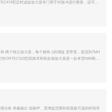
ORTEC474型定时滤波放大器专门用于对脉冲进行整形，还可优
 两个独立放大器，每个都有-1的增益 宽带宽，直流到7MH
稳定性ORTEC533型双路求和和反相放大器是一款单宽NIM模
器
谱分析 单极输出 低噪声、宽增益范围和前面板可选的时间常