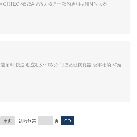
ORTEC的575A型放大器是一款的通用型NIM放大器
定时 快速 独立积分和微分 门控基线恢复器 极零相消 50延
末页
跳转到第
页