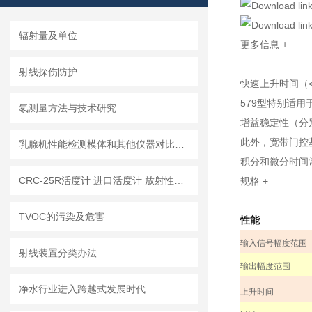
辐射量及单位
更多信息
+
射线探伤防护
快速上升时间（<
579型特别适用
氡测量方法与技术研究
增益稳定性（分别
此外，宽带门控
乳腺机性能检测模体和其他仪器对比介绍
积分和微分时间常
CRC-25R活度计 进口活度计 放射性核素活度计 医用活度计 核医学活度计
规格
+
TVOC的污染及危害
性能
输入信号幅度范围
射线装置分类办法
输出幅度范围
净水行业进入跨越式发展时代
上升时间