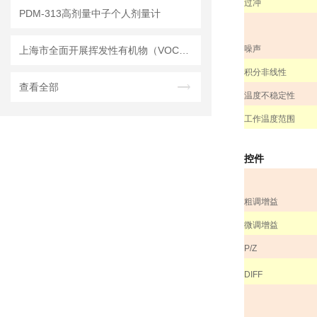
过冲
PDM-313高剂量中子个人剂量计
噪声
上海市全面开展挥发性有机物（VOCs）排放重点企业污染治理工作
积分非线性
查看全部
温度不稳定性
工作温度范围
控件
粗调增益
微调增益
P/Z
DIFF