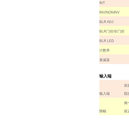
INT
INV/NONINV
BLR ADJ
BLR
门控
/
非门控
BLR LED
计数率
衰减器
输入端
前
输入端
阻
两
限幅
延