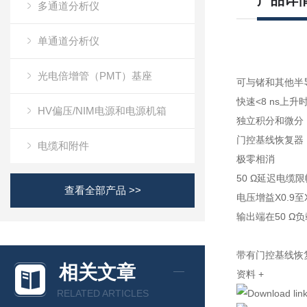
产品详
多通道分析仪
单通道分析仪
光电倍增管（PMT）基座
可与锗和其他半
快速<8 ns上升
HV偏压/NIM电源和电源机箱
独立积分和微分
门控基线恢复器
电缆和附件
极零相消
50 Ω延迟电缆限
查看全部产品 >>
电压增益X0.9至X
输出端在50 Ω负
带有门控基线恢
相关文章
资料
+
RELATED ARTICLES