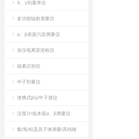
X、γ剂量率仪
多功能辐射测量仪
α、β表面污染测量仪
加压电离室巡检仪
核素识别仪
中子剂量仪
便携式β/γ/中子谱仪
活度计/低本底α、β测量仪
氡/氚/钍及其子体测量/高钝锗