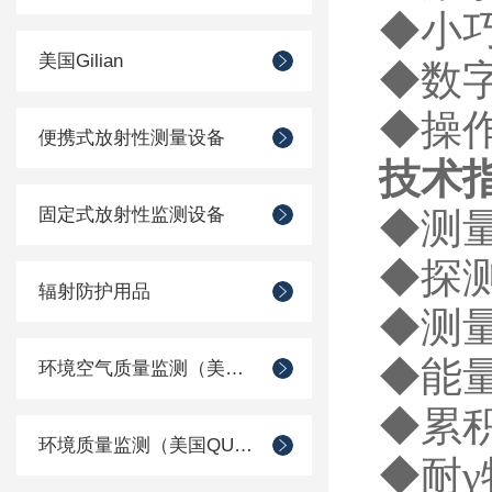
◆
小
美国Gilian
◆
数
◆
操
便携式放射性测量设备
技术
固定式放射性监测设备
◆
测
◆
探
辐射防护用品
◆
测
◆
能
环境空气质量监测（美国Met one）
◆
累
环境质量监测（美国QUEST）
◆
耐
γ