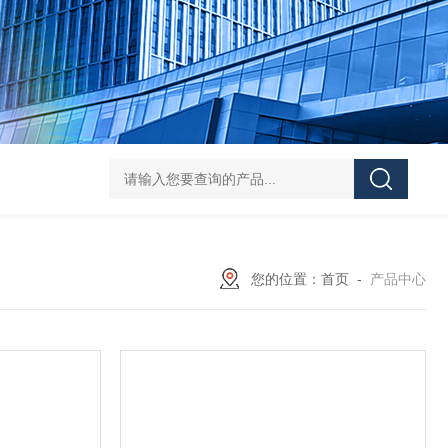
学实验
GammaVision伽马能谱分析软件
GammaVision报告生成器
Gam
您的位置：
首页
-
产品中心