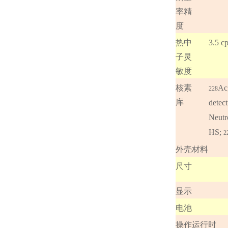
率精
度
热中
3.5 
子灵
敏度
核素
Ac
228
库
detect
Neutr
HS;
2
外壳材料
尺寸
显示
电池
操作运行时