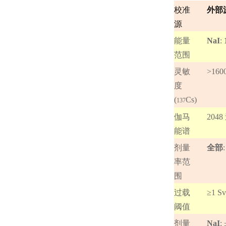
校准
外部
源
能量
NaI
:
范围
灵敏
>1600
度
(
Cs)
137
伽马
2048
能谱
剂量
全部
:
率范
围
过载
≥1 Sv
阈值
剂量
NaI
: