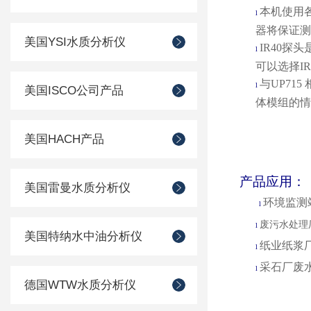
本机使用
l
器将保证测
美国YSI水质分析仪
IR40
探头
l
可以选择
IR
与
UP715
l
美国ISCO公司产品
体模组的情
美国HACH产品
产品应用：
美国雷曼水质分析仪
环境监测
l
废污水处理
l
美国特纳水中油分析仪
纸业纸浆
l
采石厂废
l
德国WTW水质分析仪