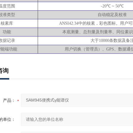
温度范围
-20℃ ~ 50℃
校准类型
自动稳定及校准
核素库
ANSI42.34中的核素，彩色图标。用
功能
本底测量、总剂量及剂量率、同位素识
数据记录
大于
10000条数据及备
智能端功能
用户切换（管理员）、
GPS、数据通
咨询
产品：
的单位：