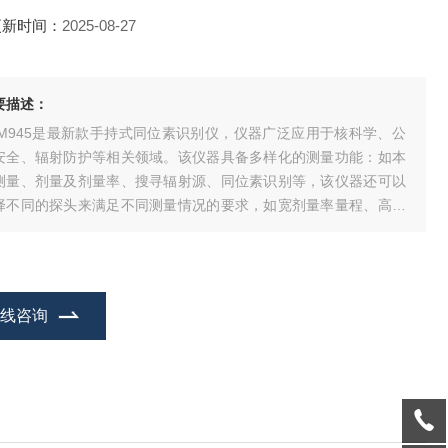
更新时间：
2025-08-27
要描述：
AM945是最新款手持式同位素识别仪，仪器广泛应用于核科学、公
安全、辐射防护等相关领域。该仪器具备多样化的测量功能：如本
测量、剂量及剂量率、搜寻辐射源、同位素识别等，该仪器还可以
择不同的探头来满足不同测量情况的要求，如宽剂量率量程、高灵
同位素识别探头、加装中子探头等。
在线咨询