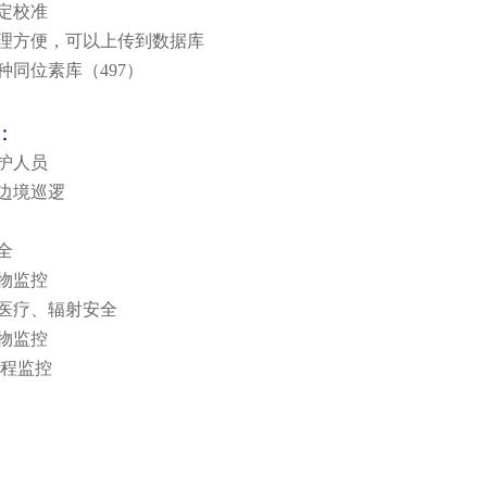
定校准
理方便，可以上传到数据库
种同位素库（
497）
：
护人员
边境巡逻
全
物监控
医疗、辐射安全
物监控
远程监控