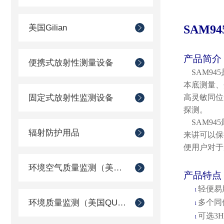
美国Gilian
SAM9
产品简介
便携式放射性测量设备
SAM9
本底测量、
固定式放射性监测设备
高灵敏同位
探测。
SAM9
辐射防护用品
来讲可以保
便用户对于
环境空气质量监测（美国Met one）
产品特点
轻便易
l
环境质量监测（美国QUEST）
多个同
l
可选
3
l