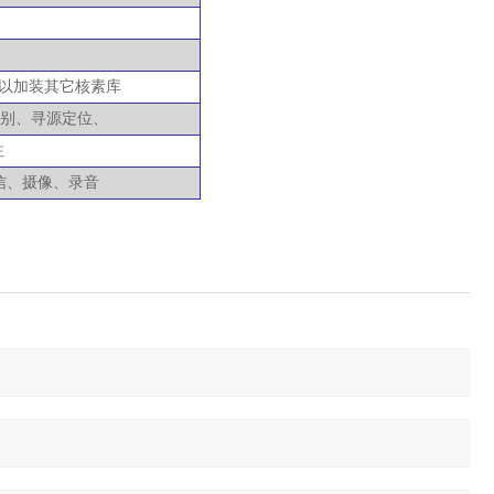
户可以加装其它核素库
别、寻源定位、
注
信、摄像、录音