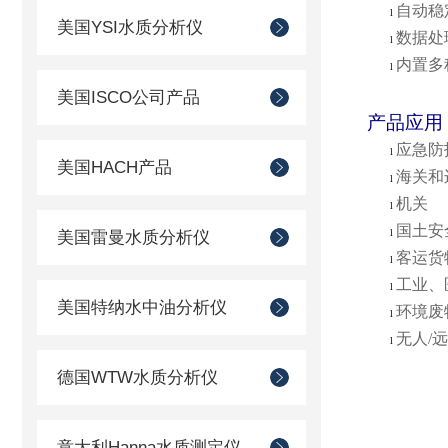
自动稳
l
美国YSI水质分析仪
数据处
l
内置多
l
美国ISCO公司产品
产品应用
应急防
l
美国HACH产品
海关和
l
机关
l
国土安
l
美国雷曼水质分析仪
客运货
l
工业、
l
美国特纳水中油分析仪
环境废
l
无人
/
l
德国WTW水质分析仪
意大利Hanna水质测定仪