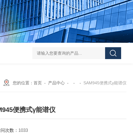
学实验
GammaVision伽马能谱分析软件
GammaVision报告生成器
Gam
您的位置：
首页
-
产品中心
- - -
SAM945便携式γ能谱仪
M945便携式γ能谱仪
访问次数：
1033