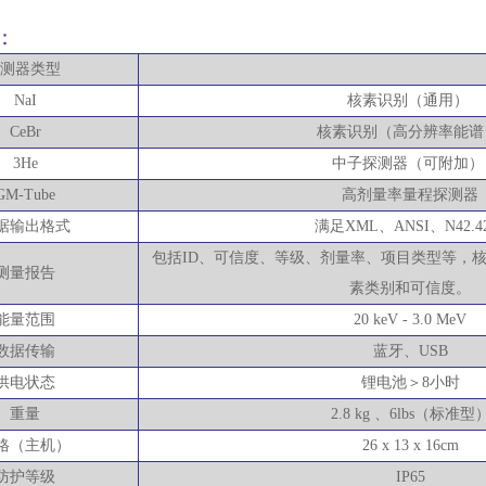
：
测器类型
NaI
核素识别（通用）
CeBr
核素识别（高分辨率能谱
3He
中子探测器（可附加）
GM-Tube
高剂量率量程探测器
据输出格式
满足
XML、ANSI、N42.4
包括
ID、可信度、等级、剂量率、项目类型等，
测量报告
素类别和可信度。
能量范围
20 keV - 3.0 MeV
数据传输
蓝牙、
USB
供电状态
锂电池＞
8小时
重量
2.8 kg 、6lbs（标准型
格（主机）
26 x 13 x 16cm
防护等级
IP65