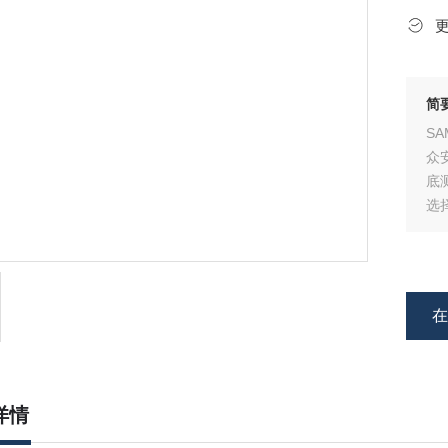
简
S
众
底
选
敏
详情