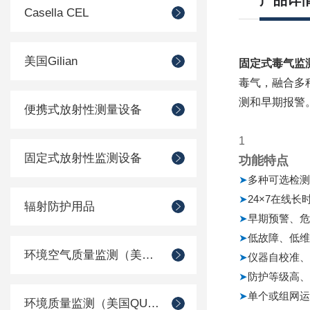
产品详
Casella CEL
美国Gilian
固定式毒气监
毒气，融合多
测和早期报警
便携式放射性测量设备
1
固定式放射性监测设备
功能特点
➤
多种可选检测
➤
24×7
在线长
辐射防护用品
➤
早期预警、危
➤
低故障、低维
环境空气质量监测（美国Met one）
➤
仪器自校准、
➤
防护等级高、
➤
单个或组网运
环境质量监测（美国QUEST）