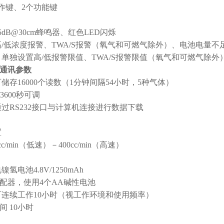
作键、
2
个功能键
5dB@30cm
蜂鸣器、红色
LED
闪烁
高
/
低浓度报警、
TWA/S
报警（氧气和可燃气除外）、电池电量不
 单独设置高
/
低报警限值、
TWA/S
报警限值（氧气和可燃气除外
通讯参数
可储存
16000
个读数
（1
分钟间隔
54
小时，
5
种气体
）
-3600
秒可调
通过
RS232
接口与计算机连接进行数据下载
置
c/min
（低速）－
400cc/min
（高速）
电镍氢电池
4.8V/1250mAh
配器，使用
4
个
AA
碱性电池
可连续工作
10
小时（视工作环境和使用频率）
时间
10
小时