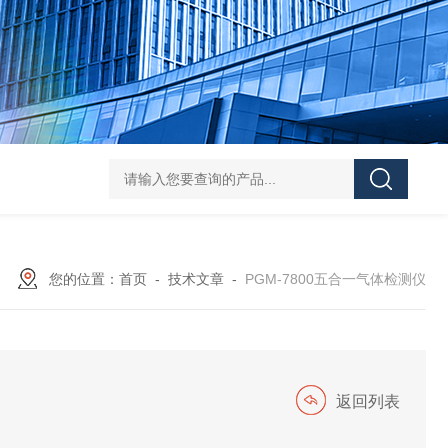
学实验
GammaVision伽马能谱分析软件
GammaVision报告生成器
Gam
您的位置：
首页
-
技术文章
-
PGM-7800五合一气体检测仪
返回列表