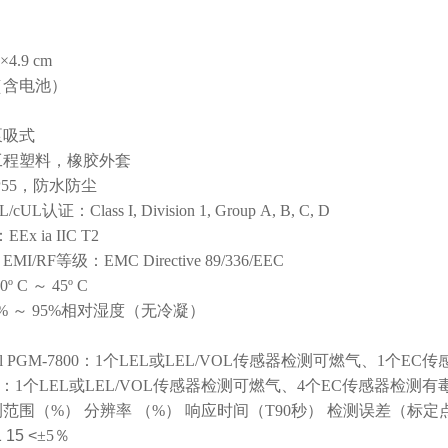
×
4.9 cm
（含电池）
泵吸式
工程塑料，橡胶外套
P55
，防水防尘
L/cUL
认证：
Class I, Division 1, Group A, B, C, D
：
EEx ia IIC T2
射
EMI/RF
等级：
EMC Directive 89/336/EEC
20
º
C
～
45
º
C
%
～
95%
相对湿度（无冷凝）
l
PGM-7800
：
1
个
LEL
或
LEL/VOL
传感器检测可燃气、
1
个
EC
传
：
1
个
LEL
或
LEL/VOL
传感器检测可燃气、
4
个
EC
传感器检测有
测范围
（%）
分辨率
（%）
响应时间
（T90
秒
）
检测误差
（
标定
 15 <
±
5
％