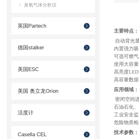
臭氧气体分析仪
英国Partech
主要特点：
自动背光
德国stalker
内置强力吸
可选可燃气
使用大容量
美国ESC
高亮度
LED
高容量数据
应用领域：
美国 奥立龙Orion
密闭空间
石油石化、
活度计
工业安全监
危险物质
技术参数：
Casella CEL