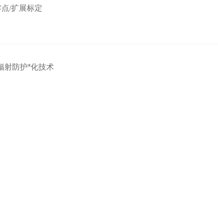
零点
/
扩展标定
辐射防护*化技术