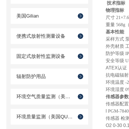
技术指标
物理指标
美国Gilian
尺寸
21
×
7.6
重量
568g
基本性能
便携式放射性测量设备
采样方式 
外壳材质 
防护等级
I
固定式放射性监测设备
安全等级
U
ATEX
认证
抗电磁辐
辐射防护用品
环境温度
-
环境湿度
0
环境空气质量监测（美国Met one）
传感器参数
传感器配置
l
PGM-7840
环境质量监测（美国QUEST）
传感器 检
O2 0-30 0.1