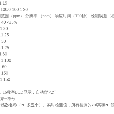
1 15
100/0-100 1 20
测范围
（ppm）
分辨率
（ppm）
响应时间
（T90
秒
）
检测误差
（
 40 <
±
5
％
1 30
.1 25
 30
.1 25
1 60
 1 100
1 60
 150
.1 150
，
16
数字
LCD
显示，自动背光灯
英语
+
符号
传感器名称（zui多五个）、实时检测值，所有检测的zui高和zui