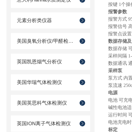
按键
1
个操
报警参数
报警方式
9
元素分析类仪器
报警信号 
报警点设置
美国臭氧分析仪/甲醛检测仪
数据存储及
数据存储 
采样间隔
1
英国凯恩烟气分析仪
数据通讯 
采样泵
泵方式 内
美国华瑞气体检测仪
泵流速
250c
电源
电池 可充
美国英思科气体检测仪
碱性电池适
运行时间 
电池充电
英国ION离子气体检测仪
标定