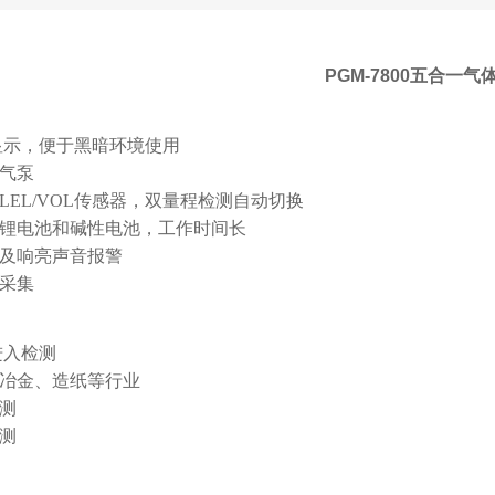
PGM-7800
五合一气
显示，便于黑暗环境使用
气泵
LEL/VOL
传感器，双量程检测自动切换
锂电池和碱性电池，工作时间长
及响亮声音报警
采集
进入检测
冶金、造纸等行业
测
检测