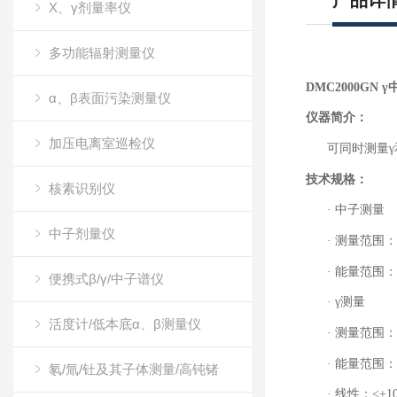
产品详
X、γ剂量率仪
多功能辐射测量仪
DMC2000GN
γ
α、β表面污染测量仪
仪器简介：
加压电离室巡检仪
可同时测量
γ
技术规格：
核素识别仪
·
中子测量
中子剂量仪
·
测量范围：
·
能量范围：
便携式β/γ/中子谱仪
·
γ
测量
活度计/低本底α、β测量仪
·
测量范围：
·
能量范围：
氡/氚/钍及其子体测量/高钝锗
·
线性：
<
±
1