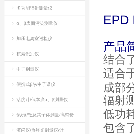
多功能辐射测量仪
EPD
α、β表面污染测量仪
加压电离室巡检仪
产品
核素识别仪
结合
中子剂量仪
适合
成部
便携式β/γ/中子谱仪
辐射测
活度计/低本底α、β测量仪
低功
氡/氚/钍及其子体测量/高钝锗
包含
液闪仪/热释光剂量仪/计