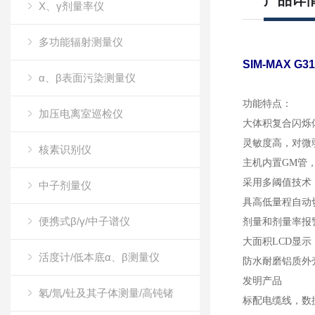
产品详
X、γ剂量率仪
多功能辐射测量仪
SIM-MAX G
α、β表面污染测量仪
功能特点：
加压电离室巡检仪
大体积复合闪烁
灵敏度高，对微
核素识别仪
主机内置GM管
采用多阈值技术
中子剂量仪
具高低量程自动
便携式β/γ/中子谱仪
剂量和剂量率报
大面积LCD显
活度计/低本底α、β测量仪
防水耐磨铝质外壳
发明产品
氡/氚/钍及其子体测量/高钝锗
标配电缆线，数