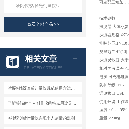
可选配三角架，
液闪仪/热释光剂量仪/计
技术参数
查看全部产品 >>
探测器
大体积复
探测器规格
Φ76
能响范围H*(10)
测量范围H*(10)
相关文章
探测灵敏度
大于2
RELATED ARTICLES
相对固有误差
<1
电源
可充电锂离
防护等级
IP67
掌握X射线诊断计量仪规范使用方法是保障放射诊疗安全的核心
通讯接口
USB
使用环境
工作温度
了解核辐射个人剂量仪的特点用途是很有必要的
湿度：0 ～ 95%
X射线诊断计量仪实现个人剂量的监测
重量
≤2.0kg