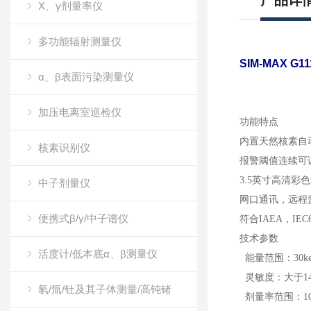
产品详
X、γ剂量率仪
多功能辐射测量仪
SIM-MAX G
α、β表面污染测量仪
加压电离室巡检仪
功能特点
内置天然核素自
核素识别仪
报警阈值连续可
3.5英寸高清彩
中子剂量仪
网口通讯，远程
便携式β/γ/中子谱仪
符合IAEA，IEC
技术参数
活度计/低本底α、β测量仪
能量范围：30ke
灵敏度：大于1400c
氡/氚/钍及其子体测量/高钝锗
剂量率范围：10nSv