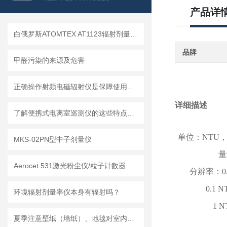
产品详
白俄罗斯ATOMTEX AT1123辐射剂量测量仪
品牌
甲醛污染的来源及危害
正确操作射频电磁辐射仪是保障使用者安全的关键
详细描述
了解便携式电离室巡测仪的这些特点方便更好使用
单位：NTU，
MKS-02PN型中子剂量仪
量
Aerocet 531激光粉尘仪/粒子计数器
分辨率：0.01
0.1 N
环境辐射剂量率仪本身有辐射吗？
1 N
夏季注意壁纸（墙纸）、地毯对室内空气质量的影响