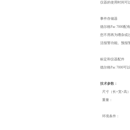
仪器的使用时间可
事件存储器
德尔格
Pac 7000
配
您不用再为嘈杂或
活报警功能。预报
标定和仪器配件
德尔格
Pac 7000
可
技术参数：
尺寸（长
×
宽
×
高
重量：
环境条件：