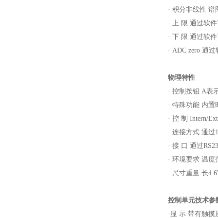
·
积分非线性 谱
·
上 限 通过软
·
下 限 通过软
·
ADC zero
通过
物理特性
·
控制按钮
A
表
·
特殊功能 内置
·
控 制
Intern/Ex
·
连接方式 通过
·
接 口 通过
RS23
·
环境要求 温度
·
尺寸重量 长
4.6
控制单元技术参
·
显 示 带有触