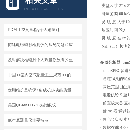
相关文章
·
类型尺寸
2
”
x 2
RELATED ARTICLES
·
能量范围
60 ke
·
灵 敏 度 大于
12
PDM-122宽量程γ个人剂量计
·
响应时间
2
秒
·
灵 敏 度 在
1m
简述电磁辐射检测仪的常见问题相应解决方法
·
NaI（Tl）
检测
及时解决核辐射个人剂量仪故障的重要性分享
多道分析器
nano
·
nanoSPEC
多道
中国<<室内空气质量卫生规范 >>的说明
·
通过
14
孔的管
·
高压范围 通过
定期维护是确保X射线机多功能质量检测仪正常运行的关键
·
电源供给
9
至
1
·
前置放大器 直
美国Quest QT-36热指数仪
·
放 大 器 通
·
预 设 活
/
实时
低本底测量仪主要特点
·
数据存储
4,000