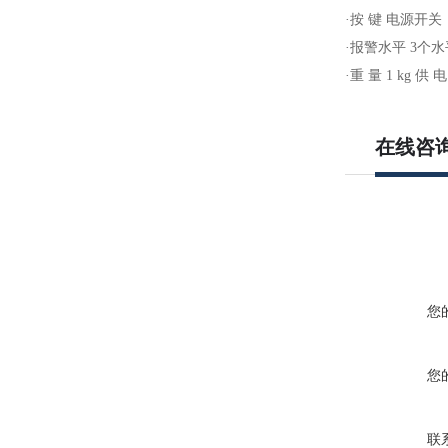
·
按 键 电源开
·
报警水平
3
个水
·
重 量
1 kg
供 
在线咨
您
您
联