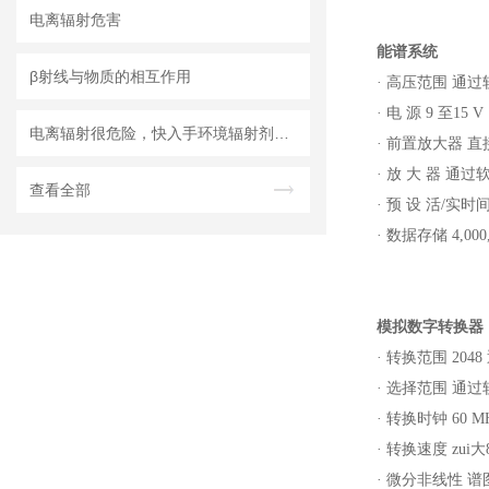
电离辐射危害
能谱系统
β射线与物质的相互作用
·
高压范围 通过
·
电 源
9
至
15 V
电离辐射很危险，快入手环境辐射剂量率仪吧
·
前置放大器 直
·
放 大 器 通
查看全部
·
预 设 活
/
实时
·
数据存储
4,000
模拟数字转换器
·
转换范围
2048
·
选择范围 通过
·
转换时钟
60 M
·
转换速度 zui大
·
微分非线性 谱