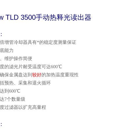
w TLD 3500
手动热释光读出器
：
倍增管冷却器具有*的稳定度测量保证
底能力
、维护操作简便
度的滤光片耐受温度可达
600
℃
确保金属盘达到
较好
的加热温度重现性
括预热、采集和退火循环
达到
600
℃
达
7
个数量级
度过滤器以扩充高量程
：