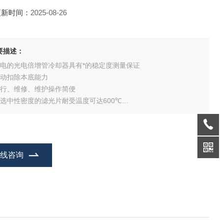
更新时间：
2025-08-26
要描述：
热电的光电倍增管冷却器具有*的稳定度测量保证
自动扣除本底能力
运行、维修、维护操作简便
可选中性密度的滤光片耐受温度可达600℃
焊接热电偶确保金属盘达到较好的加热温度重现性
加热曲线包括预热、采集和退火循环
加热温度可达到600℃
热能探测可达7个数量级
在线咨询
可选中性密度过滤器以扩充高量程