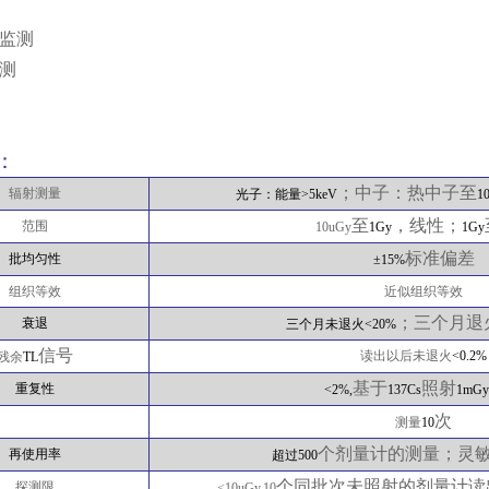
监测
测
：
；中子：热中子至
辐射测量
光子：能量
>5keV
1
至
，线性；
范围
10uGy
1Gy
1Gy
标准偏差
批均匀性
±
15%
组织等效
近似组织等效
；三个月退
衰退
三个月未退火
<20%
信号
读出以后未退火
<0.2%
残余
TL
基于
照射
重复性
<2%,
137Cs
1mGy
次
测量
10
个剂量计的测量；灵
再使用率
超过
500
个同批次未照射的剂量计读
探测限
<10uGy,10