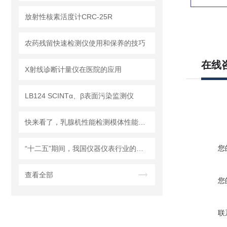
放射性核素活度计CRC-25R
农药残留快速检测仪使用和保养的技巧
在线
X射线诊断计量仪在医院的应用
LB124 SCINTα、β表面污染监测仪
快来看了，乳腺机性能检测模体性能特点介绍
您
“十二五”期间，我国仪器仪表行业的重点发展方向及趋势
查看全部
您
联