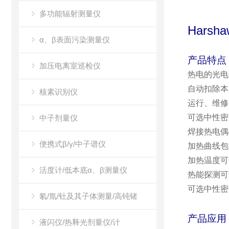
多功能辐射测量仪
Harsha
α、β表面污染测量仪
产品特点
加压电离室巡检仪
热电的光电
自动扣除本
核素识别仪
运行、维修
可选中性密
中子剂量仪
焊接热电偶
便携式β/γ/中子谱仪
加热曲线包
加热温度可
活度计/低本底α、β测量仪
热能探测可
可选中性密
氡/氚/钍及其子体测量/高钝锗
产品应用
液闪仪/热释光剂量仪/计