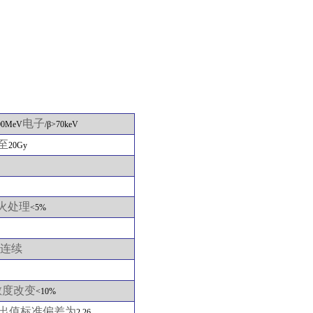
电子
00MeV
/
β
>70keV
至
20Gy
火处理
<5%
连续
敏度改变
<10%
出值标准偏差为
2.26