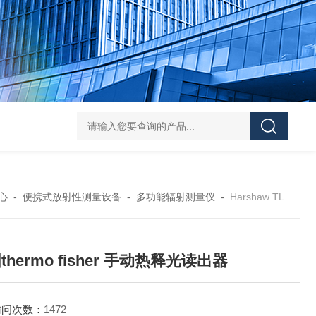
学实验
GammaVision伽马能谱分析软件
GammaVision报告生成器
Gam
心
-
便携式放射性测量设备
-
多功能辐射测量仪
-
Harshaw TLD 3500美国thermo fisher 手动热释光读出器
thermo fisher 手动热释光读出器
访问次数：
1472