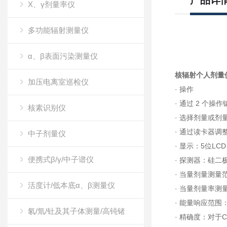
产品详
X、γ剂量率仪
多功能辐射测量仪
α、β表面污染测量仪
核辐射个人剂量
加压电离室巡检仪
· 操作
· 通过 2 个
核素识别仪
· 选择剂量或剂
· 通过读卡器调
中子剂量仪
· 显示：5位LC
便携式β/γ/中子谱仪
· 探测器：硅
· 当量剂量测量范围
活度计/低本底α、β测量仪
· 当量剂量率测量范围
· 能量响应范围：
氡/氚/钍及其子体测量/高钝锗
· 精确度：对于