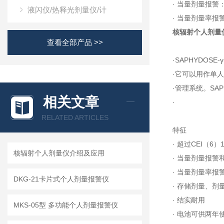
· 当量剂量报警：
液闪仪/热释光剂量仪/计
· 当量剂量率报警：
核辐射个人剂量
查看全部产品 >>
·SAPHYDOS
·它可以用作单
·管理系统。SA
相关文章
·
RELATED ARTICLES
特征
· 超过CEI（6）
核辐射个人剂量仪介绍及应用
· 当量剂量报警
· 当量剂量率报
DKG-21卡片式个人剂量报警仪
· 存储剂量、剂
· 结实耐用
MKS-05型 多功能个人剂量报警仪
· 电池可供两年