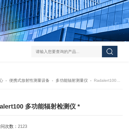
学实验
GammaVision伽马能谱分析软件
GammaVision报告生成器
Gam
心
-
便携式放射性测量设备
-
多功能辐射测量仪
-
Radalert100Radalert100 多功能辐射检测仪 *
dalert100 多功能辐射检测仪 *
访问次数：
2123