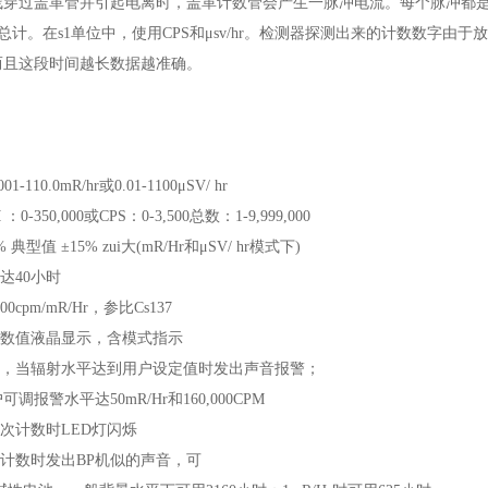
过盖革管并引起电离时，盖革计数管会产生一脉冲电流。每个脉冲都是电
或者总计。在s1单位中，使用CPS和μsv/hr。检测器探测出来的计数数
而且这段时间越长数据越准确。
-110.0mR/hr或0.01-1100μSV/ hr
0-350,000或CPS：0-3,500总数：1-9,999,000
 典型值 ±15% zui大(mR/Hr和μSV/ hr模式下)
达40小时
0cpm/mR/Hr，参比Cs137
数值液晶显示，含模式指示
，当辐射水平达到用户设定值时发出声音报警；
水平达50mR/Hr和160,000CPM
次计数时LED灯闪烁
计数时发出BP机似的声音，可