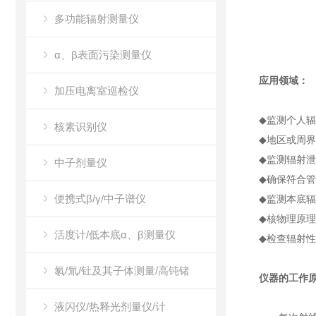
多功能辐射测量仪
α、β表面污染测量仪
应用领域：
加压电离室巡检仪
◆
监测个人辐
核素识别仪
◆
地区或周界
◆
监测辐射泄
中子剂量仪
◆
确保符合管
便携式β/γ/中子谱仪
◆
监测本底辐
◆
核物理原理
活度计/低本底α、β测量仪
◆
检查辐射性
氡/氚/钍及其子体测量/高钝锗
仪器的工作
液闪仪/热释光剂量仪/计