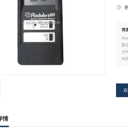
简
R
数
分钟
M
达
洲
详情