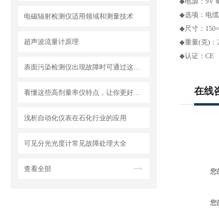
◆
电源：9V 
◆
选项：电缆
电磁辐射检测仪适用领域和测量技术
◆
尺寸：150×
超声波流量计原理
◆
重量(克)：2
◆
认证：CE
表面污染检测仪出现故障时可通过这些方法进行处理
在线
看懂这些高剂量率仪特点，让你更好地使用它
浅析自动化仪表在石化行业的应用
可见分光光度计常见故障处理大全
查看全部
您
您