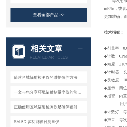
每次射线穿
mR/hr，
查看全部产品 >>
更加准确，
技术指标：
相关文章
◆
剂量率：0.001
◆
计数：CPM ：
RELATED ARTICLES
◆
精度：±10%
◆
计时器：长
简述区域辐射检测仪的维护保养方法
◆
灵敏度：100
◆
显示：四位
一文与您分享环境辐射剂量率仪的常见问题相应解决方法
◆
报警：内置
用户可调报警
正确使用区域辐射检测仪是确保辐射安全的关键
◆
计数灯：每
◆
声音：每次
SM-5D 多功能辐射测量仪