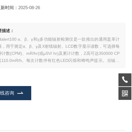
更新时间：
2025-08-26
要描述：
adalert100 α、β、γ和χ多功能辐射检测仪是一款推出的通用盖革计
器，用于测定α、β、γ及Χ射线辐射。LCD数字显示读数，可选择每
计数(CPM)、mR/hr(或µSV/ hr)及累计计数，Z高可达350000 CP
或110.0mR/h。每次计数伴有红色LED闪烁和蜂鸣声提示。当辐射
到用户自行设定的水平时，仪器会自动发出声光报警。本品符合欧
CE认证要求。
在线咨询