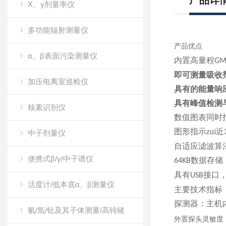
产品详
X、γ剂量率仪
多功能辐射测量仪
产品优点
α、β表面污染测量仪
内置高量程
G
即可测量吸收
加压电离室巡检仪
具有的能量响
具有峰值检测
核素识别仪
数值图表同时
图形指示zui近
中子剂量仪
自适应滤波算
便携式β/γ/中子谱仪
数据存储
64KB
具有
接口
USB
活度计/低本底α、β测量仪
主要技术指标
探测器：主机
氡/氚/钍及其子体测量/高钝锗
外置探头灵敏度