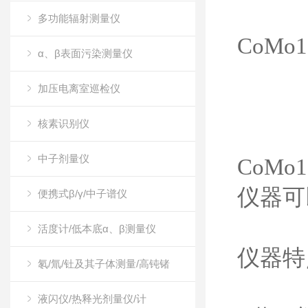
多功能辐射测量仪
CoM
α、β表面污染测量仪
加压电离室巡检仪
核素识别仪
中子剂量仪
CoM
仪器可
便携式β/γ/中子谱仪
活度计/低本底α、β测量仪
仪器
氡/氚/钍及其子体测量/高钝锗
液闪仪/热释光剂量仪/计