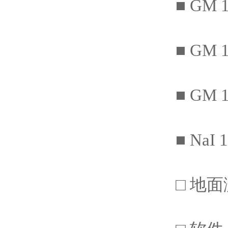
■ GM
■ GM 
■ GM
■ NaI
□ 地