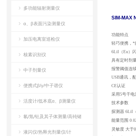
多功能辐射测量仪
SIM-MAX 
α、β表面污染测量仪
功能特点
加压电离室巡检仪
轻巧便携，*
6LiI（E
核素识别仪
具有定时剂
报警阈值连
中子剂量仪
USB通讯，
便携式β/γ/中子谱仪
CE认证
采用5号干电
活度计/低本底α、β测量仪
技术参数
探测器
6L
氡/氚/钍及其子体测量/高钝锗
能量范围
0.
灵敏度
大于0.
液闪仪/热释光剂量仪/计