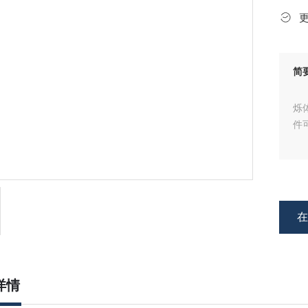
简
S
烁
件
详情