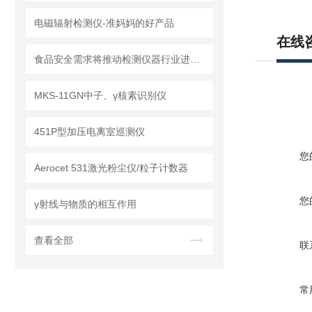
电磁辐射检测仪-准妈妈的好产品
在线
食品安全需求将推动检测仪器行业进入黄金期
MKS-11GN中子、γ核素识别仪
451P型加压电离室巡测仪
您
Aerocet 531激光粉尘仪/粒子计数器
您
γ射线与物质的相互作用
查看全部
联
常