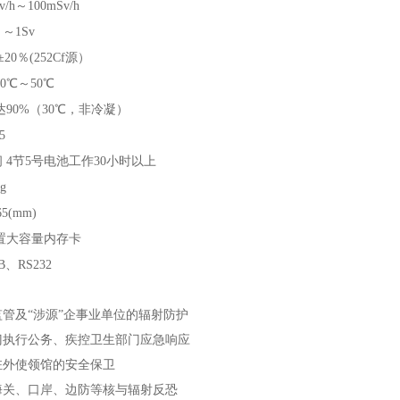
Sv/h～100mSv/h
v ～1Sv
±20％(252Cf源）
0℃～50℃
达90%（30℃，非冷凝）
5
间
4节5号电池工作30小时以上
g
65(mm)
置大容量内存卡
B、RS232
管及“涉源”企事业单位的辐射防护
门执行公务、疾控卫生部门应急响应
驻外使领馆的安全保卫
海关、口岸、边防等核与辐射反恐