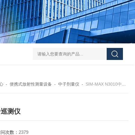
学实验
GammaVision伽马能谱分析软件
GammaVision报告生成器
Gam
心
-
便携式放射性测量设备
-
中子剂量仪
-
SIM-MAX N3010中子巡测仪
子巡测仪
访问次数：
2379