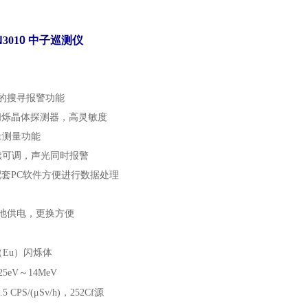
N
301
0 中子
巡测
仪
的搜寻报警功能
u）闪烁晶体探测器，高灵敏度
量测量功能
续可调，声光同时报警
配套PC软件方便进行数据处理
池供电，更换方便
iI（Eu）闪烁体
025eV～14MeV
5 CPS/(μSv/h)，252Cf源