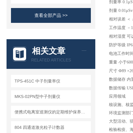
剂量率
0.1μ
剂量
0.01μS
查看全部产品 >>
相对误差
＜ 
工作温度
－1
相对湿度
可
防护等级
IP6
相关文章
电池工作时
RELATED ARTICLES
重量
小于600
尺寸
Ф89 ×2
数据储存
内
TPS-451C 中子剂量率仪
数据传输
US
MKS-02PN型中子剂量仪
应用领域
核设施、核监
便携式电离室巡测仪的定期维护保养方法分享
环境监测部
大型活动、
804 四通道激光粒子计数器
检验检疫、