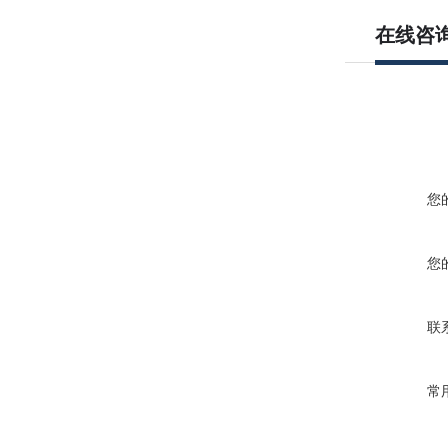
在线咨
您
您
联
常