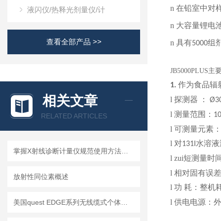
n
在铅室中对
液闪仪/热释光剂量仪/计
n
大容量锂电
查看全部产品 >>
n
具有
组
5000
JB5000PLUS
作为食品辐
1.
相关文章
l
探测器 ：
Ø3
l
测量范围：
1
RELATED ARTICLES
l
可测量元素
l
对
水溶液
131
I
掌握X射线诊断计量仪规范使用方法是保障放射诊疗安全的核心
l
zui短测量时
l
相对固有误差
放射性同位素概述
l
功 耗：整机
l
供电电源：
美国quest EDGE系列无线缆式个体噪声剂量计EDGE-3 EDGE-4 EDGE-5