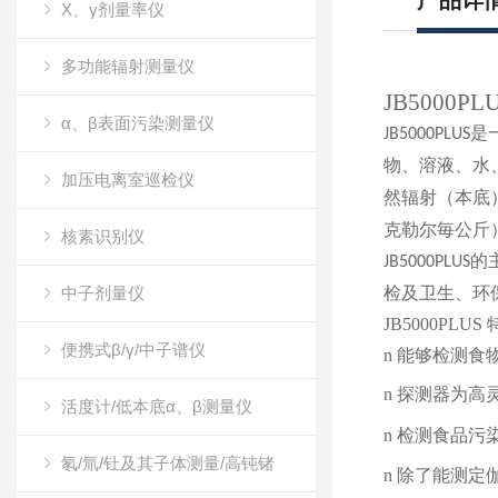
产品详
X、γ剂量率仪
多功能辐射测量仪
JB5000PL
α、β表面污染测量仪
是
JB5000PLUS
物、溶液、水
加压电离室巡检仪
然辐射（本底
克勒尔毎公斤
核素识别仪
的
JB5000PLUS
中子剂量仪
检及卫生、环
JB5000PLUS
便携式β/γ/中子谱仪
n
能够检测食
n
探测器为高
活度计/低本底α、β测量仪
n
检测食品污染
氡/氚/钍及其子体测量/高钝锗
n
除了能测定