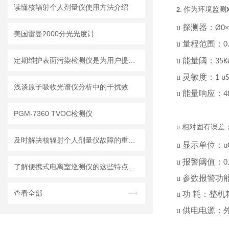
读懂核辐射个人剂量仪使用方法介绍
作为环境监测
2.
u
探测器：
Ø0
美国雷曼2000分光光度计
u
量程范围：
0
u
能量阈：
定期维护表面污染检测仪是为用户提供更可靠的数据和结果的关键
35K
u
灵敏度：
1 u
浅谈原子吸收光谱仪分析中的干扰效
u
能量响应：
4
PGM-7360 TVOC检测仪
u
相对固有误差
及时解决核辐射个人剂量仪故障的重要性分享
u
显示单位：
u
u
报警阈值：
0
了解便携式电离室巡测仪的这些特点方便更好使用
u
参数报警功
查看全部
u
功 耗：整机
u
供电电源：