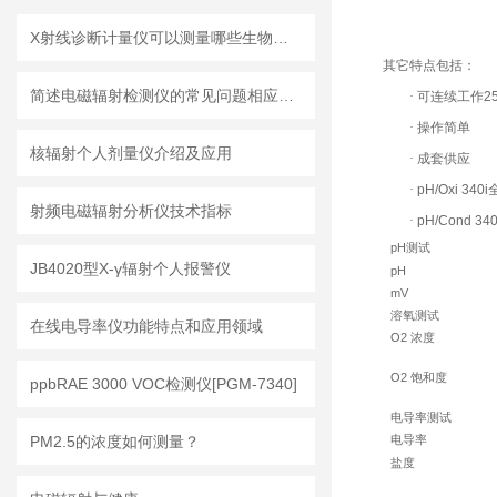
X射线诊断计量仪可以测量哪些生物效应？
其它特点包括：
简述电磁辐射检测仪的常见问题相应解决方法
·
可连续工作
2
·
操作简单
核辐射个人剂量仪介绍及应用
·
成套供应
·
pH/Oxi 340i
射频电磁辐射分析仪技术指标
·
pH/Cond 340
pH
测试
JB4020型X-γ辐射个人报警仪
pH
mV
溶氧测试
在线电导率仪功能特点和应用领域
O2
浓度
O2
饱和度
ppbRAE 3000 VOC检测仪[PGM-7340]
电导率测试
PM2.5的浓度如何测量？
电导率
盐度