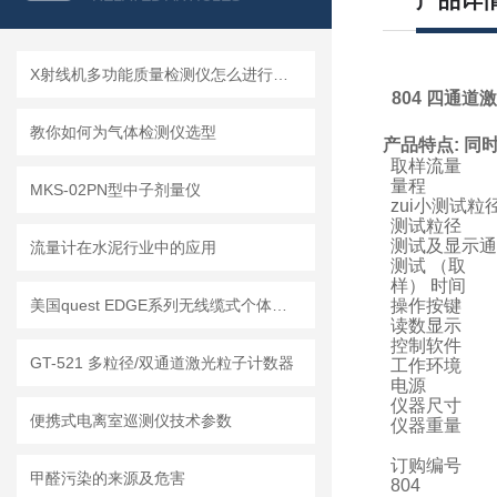
产品详
X射线机多功能质量检测仪怎么进行实时监控？
804
四通道激
教你如何为气体检测仪选型
产品特点
:
同
取样流量
量程
MKS-02PN型中子剂量仪
zui小测试粒
测试粒径
测试及显示通
流量计在水泥行业中的应用
测试
（
取
样
）
时间
美国quest EDGE系列无线缆式个体噪声剂量计EDGE-3 EDGE-4 EDGE-5
操作按键
读数显示
控制软件
GT-521 多粒径/双通道激光粒子计数器
工作环境
电源
仪器尺寸
便携式电离室巡测仪技术参数
仪器重量
订购编号
甲醛污染的来源及危害
804