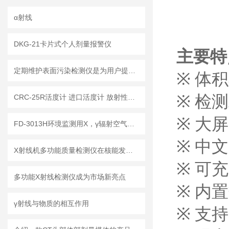
α射线
DKG-21卡片式个人剂量报警仪
主要
定期维护表面污染检测仪是为用户提供更可靠的数据和结果的关键
※
体积
※
检测
CRC-25R活度计 进口活度计 放射性核素活度计 医用活度计 核医学活度计
※
大屏
FD-3013H环境监测用X，γ辐射空气吸收剂量率仪
※
中文
X射线机多功能质量检测仪在核能发电厂中的应用
※
可充
多功能X射线检测仪成为市场新亮点
※
内置
γ射线与物质的相互作用
※
支持