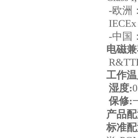
-
欧洲
IECEx
-
中国
电磁兼
R&TTE 
工作温
湿度
:
0
保修
:
产品
标准配