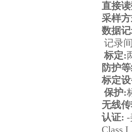
直接读
采样方
数据记
记录
标定
:
防护等
标定设
保护
:
无线传
认证
:
-
Class I