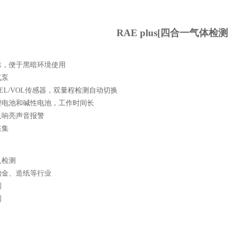
RAE plus[
四合一气体检测
示，便于黑暗环境使用
气泵
EL/VOL
传感器，双量程检测自动切换
锂电池和碱性电池，工作时间长
及响亮声音报警
采集
入检测
冶金、造纸等行业
测
测