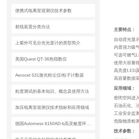
便携式电离室巡测仪技术参数
射线装置分类办法
主要特点：
自动背光显
上紫外可见分光光度计的类型简介
内置强力吸
可选可燃气
L
美国Quest QT-36热指数仪
使用大容量
高亮度
LED
Aerocet 531激光粉尘仪/粒子计数器
高容量数据
应用领域：
粒度测试的基本知识、概念及使用方法
密闭空间进
石油石化、
加压电离室巡测仪技术指标和应用领域
工业安全监
危险物质检
德国Automess 6150AD-b高灵敏度环境级γ剂量率仪
技术参数：