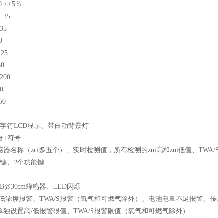
0 <
±
5
％
1 35
 35
0
 25
60
 200
60
50
字符
LCD
显示、带自动背景灯
语
+
符号
感器名称（zui多五个）、实时检测值，所有检测的zui高和zui低值、
TWA/
键、
2
个功能键
dB@30cm
蜂鸣器、
LED
闪烁
低浓度报警、
TWA/S
报警（氧气和可燃气除外）、电池电量不足报警、传
单独设置高
/
低报警限值、
TWA/S
报警限值（氧气和可燃气除外）