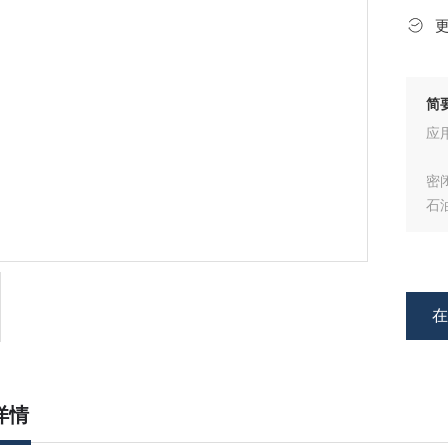
简
应
密
石
工
危
详情