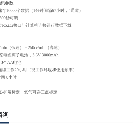
通讯参数
储存
16000
个数据（
1
分钟间隔
67
小时，
4
通道）
600
秒可调
过
RS232
接口与计算机连接进行数据下载
/min
（低速）－
250cc/min
（高速）
可充电锂离子电池，
3.6V 3000mAh
，
3
个
AA
电池
连续工作
20
小时（视工作环境和使用频率）
时间
8
小时
点
/
扩展标定，氧气可选三点标定
咨询