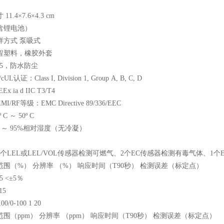
寸
11.4
×
7.6
×
4.3 cm
含锂电池）
样方式 泵吸式
程塑料，橡胶外套
5
，防水防尘
/cUL
认证：
Class I, Division 1, Group A, B, C, D
EEx ia d IIC T3/T4
EMI/RF
等级：
EMC Directive 89/336/EEC
º
C
～
50
º
C
%
～
95%
相对湿度（无冷凝）
个
LEL
或
LEL/VOL
传感器检测可燃气、
2
个
EC
传感器检测有毒气体、
1
个
范围
（%）
分辨率
（%）
响应时间
（T90
秒
）
检测误差
（
标定点
）
5 <
±
5
％
15
0/0-100 1 20
范围
（ppm）
分辨率
（ppm）
响应时间
（T90
秒
）
检测误差
（
标定点
）