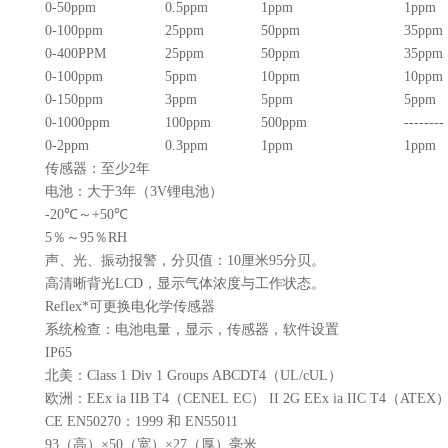
0-50ppm
0.5ppm
1ppm
1ppm
0-100ppm
25ppm
50ppm
35ppm
0-400PPM
25ppm
50ppm
35ppm
0-100ppm
5ppm
10ppm
10ppm
0-150ppm
3ppm
5ppm
5ppm
0-1000ppm
100ppm
500ppm
--------
0-2ppm
0.3ppm
1ppm
1ppm
传感器：至少
2
年
电池：大于
3
年（
3V
锂电池）
-20℃
～
+50℃
5
％～
95
％
RH
声、光、振动报警，分贝值：
10
厘米
95
分贝。
高清晰背光
LCD
，显示气体浓度与工作状态。
Reflex*
可更换电化学传感器
系统检查：电池电量，显示，传感器，软件设置
IP65
北美：
Class 1 Div 1 Groups ABCDT4（UL/cUL）
欧洲：
EEx ia IIB T4（CENEL EC） II 2G EEx ia IIC T4（ATEX
CE EN50270
：
1999
和
EN55011
93
（高）
×50
（宽）
×27
（厚）毫米