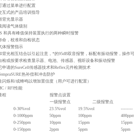
可通过菜单进行配置
互式的产品培训指导
背光显示器
续阅读气体级别
/S
和具有峰值保持装置执行的两种瞬时报警
寿命，校准和自检状态
气体报警指示
和背光相互结合以引起注意，*的
95dB
双音报警，标配有振动报警，操作
自检或按要求检查显示器、电池、传感器、视听设备和振动报警
已申请的
SureCell
传感器技术和
Reflex
元件检测技术
TempraSURE
热补偿和冲击防护
性闪烁和
/
或蜂鸣以增加置信度（用户可进行配置）
C / RFI
性能
量程
报警点设置
一级报警点
二级报警点
0-30%vol
23.5%vol
19.5%vol
--------
0-1000ppm
50ppm
100ppm
400pp
0-250ppm
10ppm
15ppm
15ppm
0-150ppm
2ppm
5ppm
5ppm