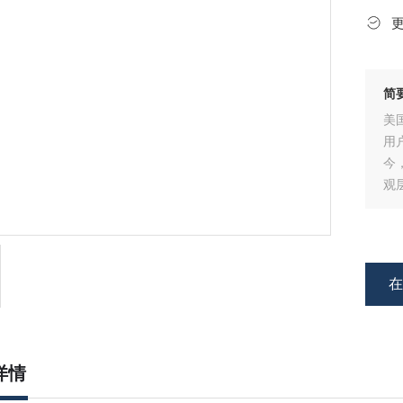
简
美
用
今
观
详情