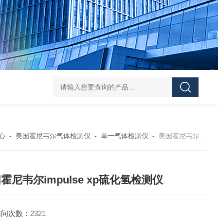
学实验
GammaVision伽马能谱分析软件
GammaVision报告生成器
Gam
心
-
美国霍尼韦尔气体检测仪
-
单一气体检测仪
-
美国霍尼韦尔impulse xp硫化氢检测仪
霍尼韦尔impulse xp硫化氢检测仪
访问次数：
2321