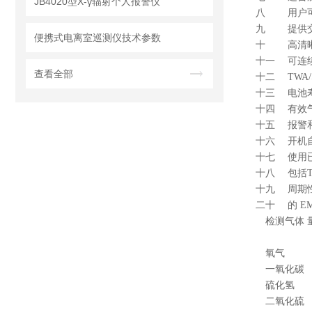
JB4020型X-γ辐射个人报警仪
八 用户
九 提供交
便携式电离室巡测仪技术参数
十 高清晰
十一 可连
查看全部
十二
TWA
十三 电池
十四 有效
十五 报警
十六 开机
十七 使用
十八 包括
十九 周期
二十 的
EM
检测气体 
氧气
一氧化碳
硫化氢
二氧化硫