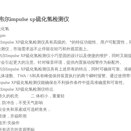
韦尔
impulse xp
硫化氢检测仪
硫化氢
ppm
尔
Impulse XP
硫化氢检测仪具有高级的、*的特征功能性、用户可配置性，
检测仪，市场需求远不止停留在轻巧和外观层面上。
韦尔
Impulse XP
硫化氢检测仪小巧坚固的设计以及便捷的维护，同时又能提
时会引起更大的注意。针对噪音环境，提供内置振动报警作为标配件。
韦尔
Impulse XP
硫化氢检测仪具有上述所有的特点，同时可确保可靠、准
气体读数、
TWA / S
和具有峰值保持装置执行的两个瞬时报警。通过使用带
mpulse XP
硫化氢检测仪能确保在不利操作条件中提高准确度和可靠性。
尔
Impulse XP
硫化氢检测仪特点
:
持久的机壳 二 体积小，重量轻
防冲击，不受天气影响
全夹和系索或可选鳄鱼夹，
简便，开箱即用
钮开
/
关操作
所有语言的直观图标