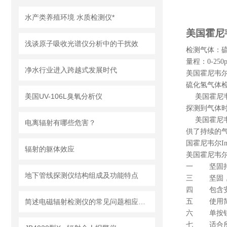
水产类养殖环境 水质检测仪*
美国霍尼
浅谈原子吸收光谱仪分析中的干扰效
检测气体：
量程：
0-250
净水行业进入跨越式发展时代
美国霍尼韦
硫化氢气体
美国UV-106L臭氧分析仪
美国霍尼
探测到气体
美国霍尼
电离辐射有哪些危害？
供了持续的
国霍尼韦尔
I
辐射的躯体效应
美国霍尼韦
一 坚固
地下管线探测仪结构组成及功能特点
三 坚固，
四 包含安
五 使用
简述电磁辐射检测仪的常见问题相应解决方法
六 单按
七 适合