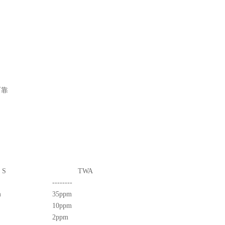
可靠
S
TWA
--------
m
35ppm
10ppm
2ppm