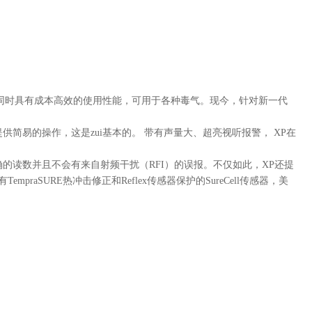
同时具有成本高效的使用性能，可用于各种毒气。现今，针对新一代
供简易的操作，这是zui基本的。 带有声量大、超亮视听报警，
XP
在
确的读数并且不会有来自射频干扰
（RFI）
的误报。不仅如此，
XP
还提
有
TempraSURE
热冲击修正和
Reflex
传感器保护的
SureCell
传感器，美