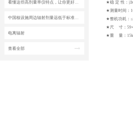
看懂这些高剂量率仪特点，让你更好地使用它
★
稳 定 性：
|Δ
★
测量时间：
1
中国核设施周边辐射剂量远低于标准限值
★
整机功耗：
★
尺 寸：
59
电离辐射
★
重 量：
15
查看全部