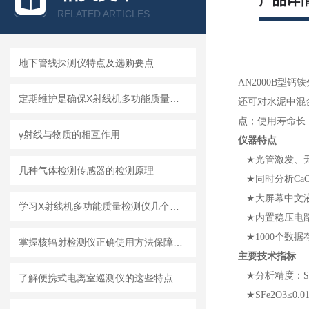
产品详
RELATED ARTICLES
地下管线探测仪特点及选购要点
AN2000B
型钙铁
定期维护是确保X射线机多功能质量检测仪正常运行的关键
还可对水泥中混
点；使用寿命长
γ射线与物质的相互作用
仪器特点
★
光管激发、
几种气体检测传感器的检测原理
★
同时分析
Ca
★
大屏幕中文
学习X射线机多功能质量检测仪几个要点
★
内置稳压电
★1000
个数据存
掌握核辐射检测仪正确使用方法保障公众健康与环境安全
主要技术指标
★
分析精度：
S
了解便携式电离室巡测仪的这些特点方便更好使用
★SFe2O3≤0.0