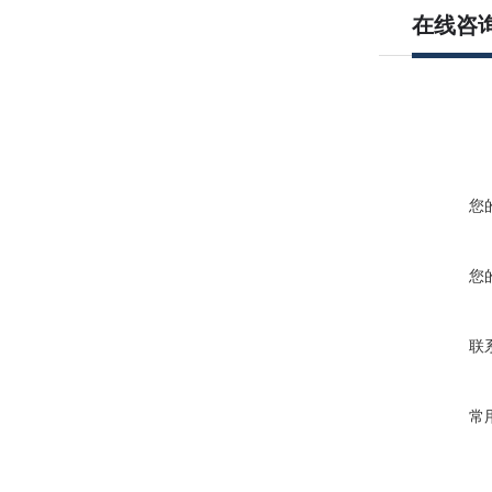
在线咨
您
您
联
常