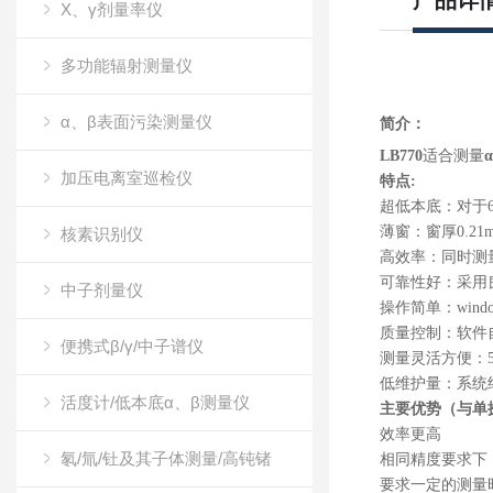
产品详
X、γ剂量率仪
多功能辐射测量仪
α、β表面污染测量仪
简介：
LB770
适合测量
α
加压电离室巡检仪
特点
:
超低本底：对于
薄窗：窗厚
0.21
核素识别仪
高效率：同时测
可靠性好：采用
中子剂量仪
操作简单：
wind
质量控制：软件
便携式β/γ/中子谱仪
测量灵活方便：
低维护量：系统
活度计/低本底α、β测量仪
主要优势（与单
效率更高
氡/氚/钍及其子体测量/高钝锗
相同精度要求下
要求一定的测量