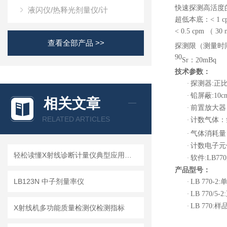
快速探测高活度
液闪仪/热释光剂量仪/计
超低本底：
< 1 
< 0.5 cpm
（
30
查看全部产品 >>
探测限（测量时
90
Sr
：
20mBq
技术参数：
探测器
:
正
·
铅屏蔽
:10c
·
相关文章
前置放大器
·
RELATED ARTICLES
计数气体：
·
气体消耗量
·
计数电子元
·
轻松读懂X射线诊断计量仪典型应用，你也可以的
软件
:LB770
·
产品型号：
LB123N 中子剂量率仪
LB 770-2:
·
LB 770/5-2:
·
LB 770:
样
·
X射线机多功能质量检测仪检测指标