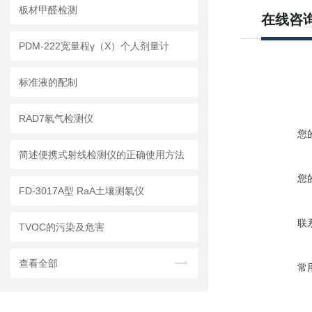
板材甲醛检测
在线咨
PDM-222宽量程γ（X）个人剂量计
标准液的配制
RAD7氡气检测仪
您
简述便携式射线检测仪的正确使用方法
您
FD-3017A型 RaA土壤测氡仪
联
TVOC的污染及危害
查看全部
常