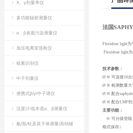
产品详
X、γ剂量率仪
多功能辐射测量仪
法国
SAPH
α、β表面污染测量仪
Flexidos
加压电离室巡检仪
Flexidos
核素识别仪
技术参数：
Ø
※
可连接10
中子剂量仪
Ø
※
检测数量大
便携式β/γ/中子谱仪
Ø
※
配合saphy
Ø
※
配合LMF剂
活度计/低本底α、β测量仪
主要功能：
※
可分级登陆
氡/氚/钍及其子体测量/高钝锗
格式保存）