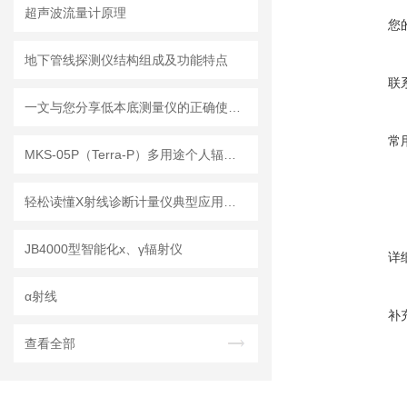
超声波流量计原理
您
地下管线探测仪结构组成及功能特点
联
一文与您分享低本底测量仪的正确使用步骤
常
MKS-05P（Terra-P）多用途个人辐射剂量报警仪
轻松读懂X射线诊断计量仪典型应用，你也可以的
JB4000型智能化х、γ辐射仪
详
α射线
补
查看全部