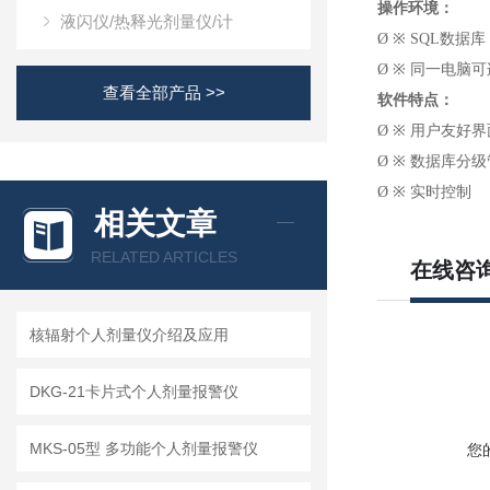
操作环境：
液闪仪/热释光剂量仪/计
Ø
※
SQL数据库
Ø
※
同一电脑可
查看全部产品 >>
软件特点：
Ø
※
用户友好界
Ø
※
数据库分级
Ø
※
实时控制
相关文章
RELATED ARTICLES
在线咨
核辐射个人剂量仪介绍及应用
DKG-21卡片式个人剂量报警仪
MKS-05型 多功能个人剂量报警仪
您