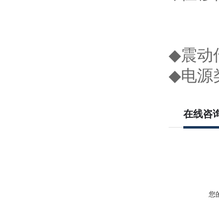
角
灵
◆
震动
◆
电
在线咨
您