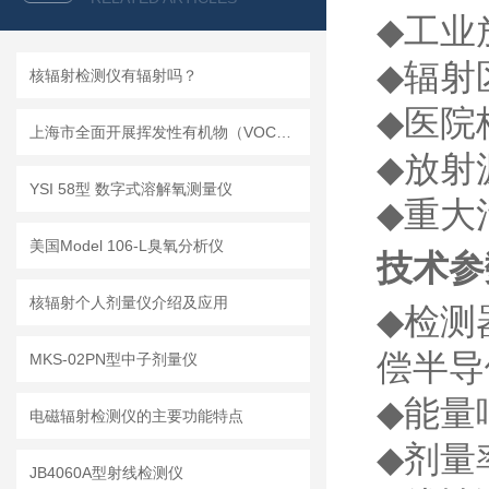
◆
工业
◆
辐射
核辐射检测仪有辐射吗？
◆
医院
上海市全面开展挥发性有机物（VOCs）排放重点企业污染治理工作
◆
放射
YSI 58型 数字式溶解氧测量仪
◆
重大
美国Model 106-L臭氧分析仪
技术参
核辐射个人剂量仪介绍及应用
◆
检测
偿半导
MKS-02PN型中子剂量仪
◆
能
电磁辐射检测仪的主要功能特点
◆
剂
JB4060A型射线检测仪