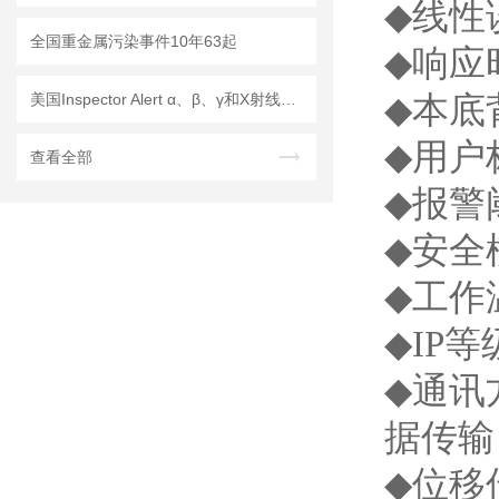
◆
线
全国重金属污染事件10年63起
◆
响
◆
本底
美国Inspector Alert α、β、γ和X射线检测仪
◆
用户
查看全部
◆
报警
◆
安全
◆
工
◆
IP
◆
通讯
据传输
◆
位移