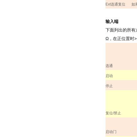
Ext
选通复位
如
输入端
下面列出的所有
Ω，在正位置时
>
选通
启动
停止
复位
/
禁止
启动门