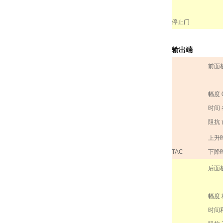
停止门
输出端
前面
幅度
时间
阻抗
上升
TAC
下降
后面
幅度
时间