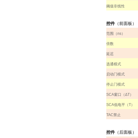
阈值非线性
控件
（前面板）
范围（
ns
）
倍数
延迟
选通模式
启动门模式
停止门模式
SCA
窗口（Δ
T
）
SCA
低电平（
T
）
TAC
禁止
控件
（后面板）