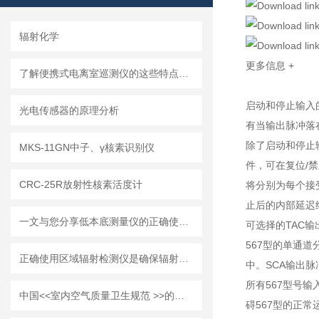
辐射化学
更多信息
+
了解便携式电离室巡测仪的这些特点方便更好使用
启动和停止输入
光电传感器的原理分析
有当输出脉冲落
除了启动和停止
MKS-11GN中子、γ核素识别仪
件，可在复位/
CRC-25R放射性核素活度计
将分别为每个接
止后的内部延迟
一文与您分享低本底测量仪的正确使用步骤
可选择的TAC
567型的单通
正确使用区域辐射检测仪是确保辐射安全的关键
中。SCA输出
所有567型号
中国<<室内空气质量卫生规范 >>的说明
碍567型的正