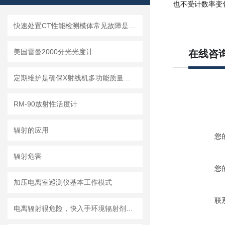
也不受计数率变
快速处置CT性能检测模体常见故障是保障影像质量与合规性的核心
美国雷曼2000分光光度计
在线咨
定期维护是确保X射线机多功能质量检测仪正常运行的关键
RM-90放射性活度计
辐射的应用
您
辐射危害
您
加压电离室巡测仪基本工作模式
联
电离辐射很危险，快入手环境辐射剂量率仪吧