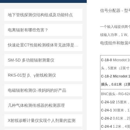
信号分配器 - 型
地下管线探测仪结构组成及功能特点
一个输入端提供两
电离辐射有哪些危害？
续输入功率，
1 W
电缆组件和散装
快速处置CT性能检测模体常见故障是保障影像质量与合规性的核心
SM-5D 多功能辐射测量仪
C-18-0
Microdot 1
头，
5
厘米（
2
英寸
RKS-01型 β、γ射线检测仪
C-18-2
Microdot 
插头，
0.61
米（
2
电磁辐射检测仪-准妈妈的好产品
BNC
插头
- RG-62
C-24-1/2
15
厘米
几种气体检测传感器的检测原理
C-24-1
30
厘米，
1
C-24-2
0.61
米，
2
X射线诊断计量仪实现个人剂量的监测
C-24-4
1.2
米，
4