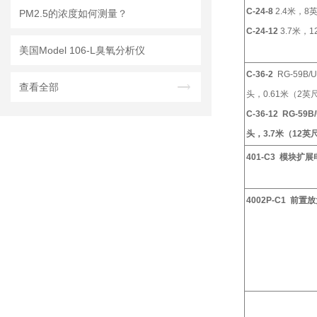
C-24-8
2.4
米，
8
PM2.5的浓度如何测量？
C-24-12
3.7
米，
1
美国Model 106-L臭氧分析仪
C-36-2
RG-59B/U 
查看全部
头，
0.61
米（
2
英
C-36-12
RG-59B/
头，
3.7
米（
12
英
401-C3
模块扩展
4002P-C1
前置放