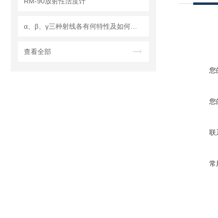
RM-90放射性活度计
α、β、γ三种射线各有何特性及如何防护
查看全部
您
您
联
常