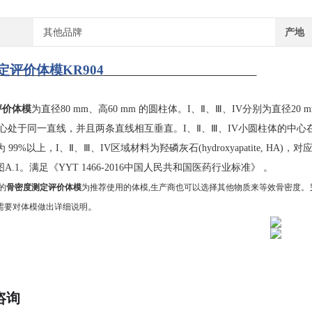
其他品牌
产地
定评价体模
KR904
评价体模
为直径
80 mm、高60 mm 的圆柱体。I、Ⅱ、Ⅲ、IV分别为直径
中心处于同一直线，并且两条直线相互垂直。I、Ⅱ、Ⅲ、IV小圆柱体的中心在
99%以上，I、Ⅱ、Ⅲ、IV区域材料为羟磷灰石(hydroxyapatite, HA)，对
图
A.1。满足《YYT 1466-2016中国人民共和国医药行业标准》 。
的
骨密度测定评价体模
为推荐使用的体模,生产商也可以选择其他物质来等效骨密度
。
需要对体模做出详细说明
咨询