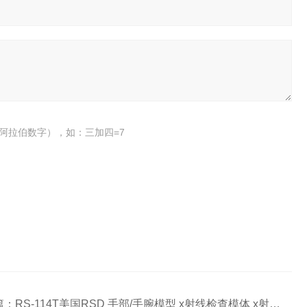
阿拉伯数字），如：三加四=7
篇：
RS-114T美国RSD 手部/手腕模型 x射线检查模体 x射线检测仪