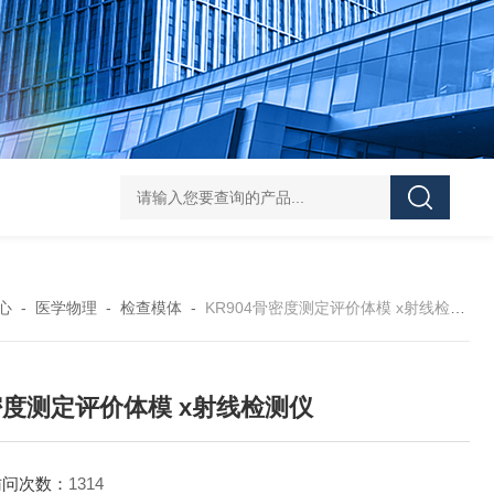
学实验
GammaVision伽马能谱分析软件
GammaVision报告生成器
Gam
心
-
医学物理
-
检查模体
-
KR904骨密度测定评价体模 x射线检测仪
度测定评价体模 x射线检测仪
访问次数：
1314