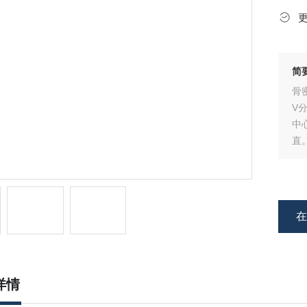
简
骨
V
中
直
材
详情