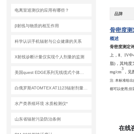
电离室巡测仪的应用有哪些？
品牌
β射线与物质的相互作用
骨密度测
概述
科学认识手机辐射与公众健康的关系
骨密度测定
上，Ⅱ、IV
X射线诊断计量仪实现个人剂量的监测
脂)，其纯度为 
3
mg/cm
，见
美国quest EDGE系列无线缆式个体噪声剂量计EDGE-3 EDGE-4 EDGE-5
注
: 本标准给出
白俄罗斯ATOMTEX AT1123辐射剂量测量仪
都可以使用,但
水产类养殖环境 水质检测仪*
山东省辐射污染防治条例
在线