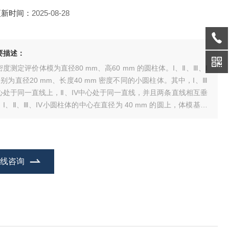
更新时间：
2025-08-28
要描述：
密度测定评价体模为直径80 mm、高60 mm 的圆柱体。I、Ⅱ、Ⅲ、I
分别为直径20 mm、长度40 mm 密度不同的小圆柱体。其中，I、Ⅲ
心处于同一直线上，Ⅱ、IV中心处于同一直线，并且两条直线相互垂
。I、Ⅱ、Ⅲ、IV小圆柱体的中心在直径为 40 mm 的圆上，体模基本
料为软组织等同材料(聚氨酯树脂)，其纯度为 99%以上
在线咨询