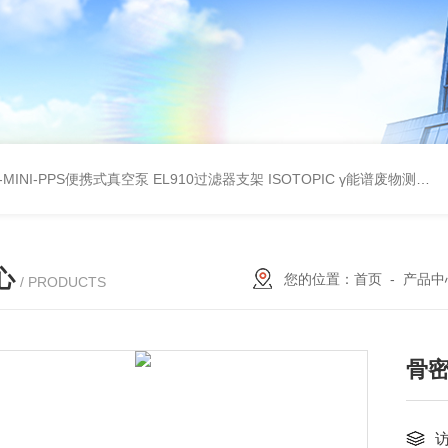
A-MINI-PPS便携式真空泵
EL910过滤器支架
ISOTOPIC γ能谱废物测定
教
心
您的位置：
首页
-
产品中
/ PRODUCTS
骨密