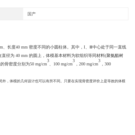
国产
20 mm、长度40 mm 密度不同的小圆柱体。其中，I、Ⅲ中心处于同一直线
直径为 40 mm 的圆上，体模基本材料为软组织等同材料(聚氨酯树
3
3
3
应的骨密度分别为50 mg/cm
、
100 mg/cm
，
200 mg/cm
，
300
。另外，体模的几何设计也可以有所不同。只要在实现骨密度评价上是等效的体模