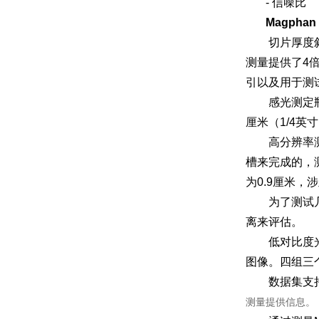
-
信噪比
Magphan
切片厚度斜面
测量提供了
4
引以及用于测
感光测定瓶：
厘米（
1/4
英寸
高分辨率测
槽来完成的，
为
0.9
厘米，涉
为了测试几
离来评估。
低对比度光盘
图像。四组三
数据集支持
测量提供信息。