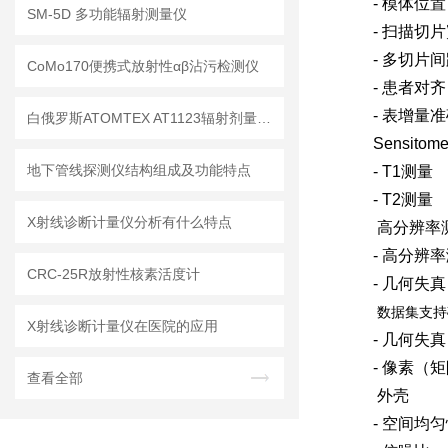
-
模体位置
SM-5D 多功能辐射测量仪
-
扫描切片
-
多切片间
CoMo170便携式放射性αβ沾污检测仪
-
患者对齐
-
表增量准
白俄罗斯ATOMTEX AT1123辐射剂量测量仪
Sensitome
地下管线探测仪结构组成及功能特点
- T1
测量
- T2
测量
X射线诊断计量仪分析有什么特点
高分辨率测
-
高分辨率
CRC-25R放射性核素活度计
-
几何失真
数据集支持
X射线诊断计量仪在医院的应用
-
几何失真
-
像素（矩
查看全部
外壳
-
空间均匀