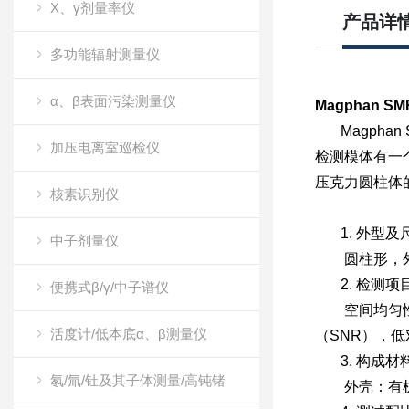
X、γ剂量率仪
产品详
多功能辐射测量仪
α、β表面污染测量仪
Magphan SM
Magphan
加压电离室巡检仪
检测模体有一
压克力圆柱体
核素识别仪
1.
外型及
中子剂量仪
圆柱形，
2.
检测项
便携式β/γ/中子谱仪
空间均匀性
活度计/低本底α、β测量仪
（
SNR
），低
3.
构成材
氡/氚/钍及其子体测量/高钝锗
外壳：有机