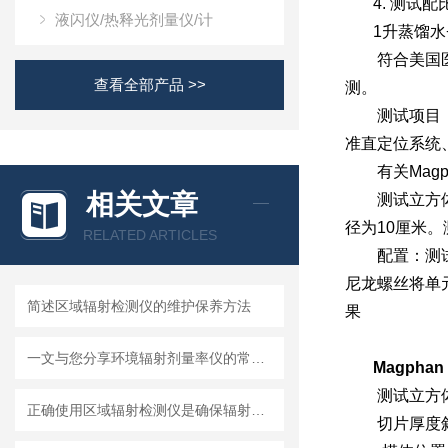
4.
测试配
液闪仪/热释光剂量仪/计
1
升蒸馏水
符合美国医
查看全部产品 >>
测。
测试项目：（
准直定位系统
有关
Magp
相关文章
测试立方体
径为
10
厘米。
RELATED ARTICLES
配置：测
尼龙螺丝将单
简述区域辐射检测仪的维护保养方法
果
一文与您分享环境辐射剂量率仪的常见问题相应解决方法
Magphan
测试立方体
正确使用区域辐射检测仪是确保辐射安全的关键
切片厚度