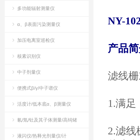
多功能辐射测量仪
NY-10
α、β表面污染测量仪
加压电离室巡检仪
产品简
核素识别仪
中子剂量仪
滤线栅
便携式β/γ/中子谱仪
1.
满足
活度计/低本底α、β测量仪
氡/氚/钍及其子体测量/高钝锗
2.
滤线
液闪仪/热释光剂量仪/计