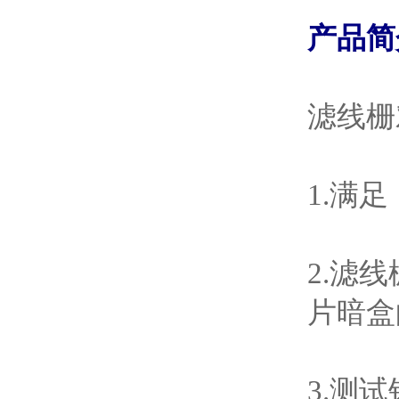
产品简
滤线栅
1.
满足
2.
滤线
片暗盒
3.
测试