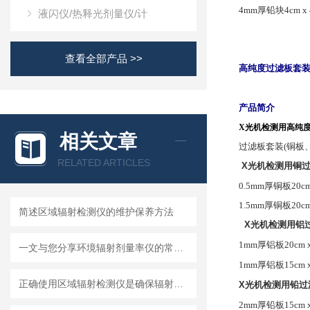
4mm
厚铅块
4cm x
液闪仪/热释光剂量仪/计
查看全部产品 >>
高纯度过滤板套
产品简介
X
光机检测用高纯
相关文章
过滤板套装
(
铜板
RELATED ARTICLES
X
光机检测用铜
0.5mm
厚铜板
20cm
1.5mm
厚铜板
20cm
简述区域辐射检测仪的维护保养方法
X
光机检测用铝
1mm
厚铝板
20cm 
一文与您分享环境辐射剂量率仪的常见问题相应解决方法
1mm
厚铝板
15cm 
正确使用区域辐射检测仪是确保辐射安全的关键
X
光机检测用铅过
2mm
厚铅板
15cm 