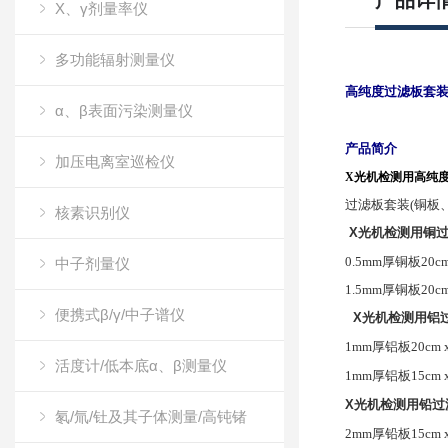
产品详
X、γ剂量率仪
多功能辐射测量仪
高纯度过滤板套
α、β表面污染测量仪
产品简介
加压电离室巡检仪
X
光机检测用高纯
过滤板套装
(
铜板
核素识别仪
X
光机检测用铜
0.5mm
厚铜板
20cm
中子剂量仪
1.5mm
厚铜板
20cm
便携式β/γ/中子谱仪
X
光机检测用铝
1mm
厚铝板
20cm 
活度计/低本底α、β测量仪
1mm
厚铝板
15cm 
X
光机检测用铅过
氡/氚/钍及其子体测量/高钝锗
2mm
厚铅板
15cm 