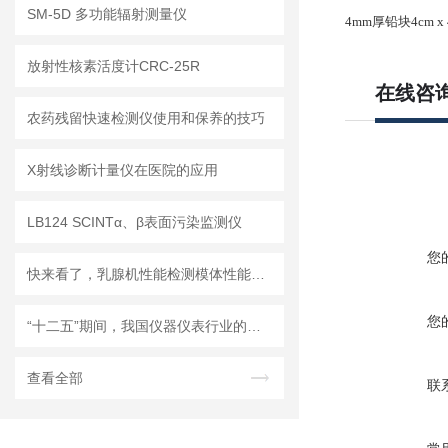
SM-5D 多功能辐射测量仪
4mm
厚铅块
4cm x
放射性核素活度计CRC-25R
在线咨
农药残留快速检测仪使用和保养的技巧
X射线诊断计量仪在医院的应用
LB124 SCINTα、β表面污染监测仪
您
快来看了，乳腺机性能检测模体性能特点介绍
您
“十二五”期间，我国仪器仪表行业的重点发展方向及趋势
查看全部
联