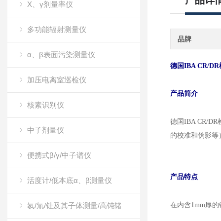
产品详
X、γ剂量率仪
多功能辐射测量仪
品牌
α、β表面污染测量仪
德国IBA CR/DR
加压电离室巡检仪
产品简介
核素识别仪
德国IBA CR
中子剂量仪
的校准和伪影等
便携式β/γ/中子谱仪
产品特点
活度计/低本底α、β测量仪
氡/氚/钍及其子体测量/高钝锗
在内含1mm厚的铜