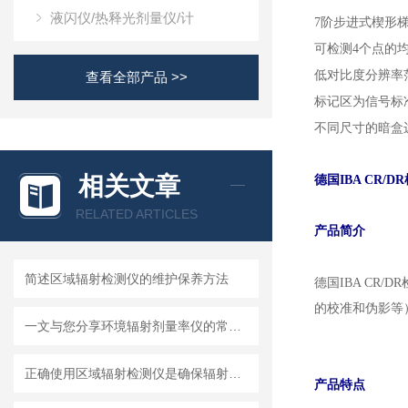
液闪仪/热释光剂量仪/计
7阶步进式楔形梯：0.
可检测4个点的均与
低对比度分辨率范围为
查看全部产品 >>
标记区为信号标
不同尺寸的暗盒
相关文章
德国IBA CR/DR
RELATED ARTICLES
产品简介
简述区域辐射检测仪的维护保养方法
德国IBA CR
的校准和伪影等
一文与您分享环境辐射剂量率仪的常见问题相应解决方法
正确使用区域辐射检测仪是确保辐射安全的关键
产品特点