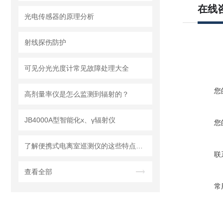
在线
光电传感器的原理分析
射线探伤防护
可见分光光度计常见故障处理大全
您
高剂量率仪是怎么监测到辐射的？
JB4000A型智能化х、γ辐射仪
您
了解便携式电离室巡测仪的这些特点方便更好使用
联
查看全部
常