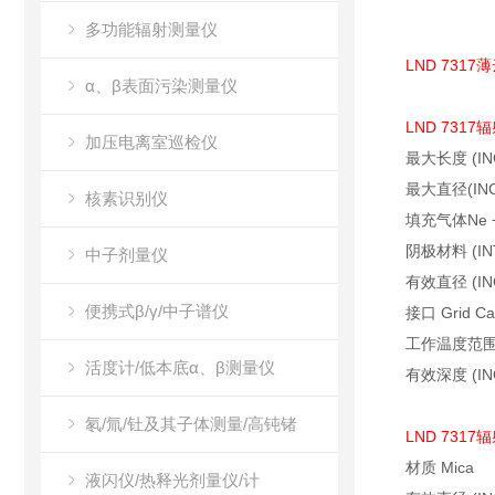
多功能辐射测量仪
LND 7317
薄
α、β表面污染测量仪
LND 7317
辐
加压电离室巡检仪
最大长度
(IN
最大直径
(IN
核素识别仪
填充气体
Ne 
阴极材料
(IN
中子剂量仪
有效直径
(IN
便携式β/γ/中子谱仪
接口
Grid Ca
工作温度范
活度计/低本底α、β测量仪
有效深度
(IN
氡/氚/钍及其子体测量/高钝锗
LND 7317
辐
材质
Mica
液闪仪/热释光剂量仪/计