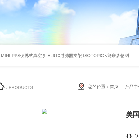
A-MINI-PPS便携式真空泵
EL910过滤器支架
ISOTOPIC γ能谱废物测定
教
心
您的位置：
首页
-
产品中
/ PRODUCTS
美