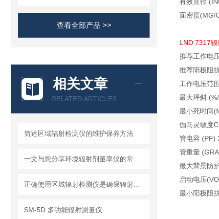
有效直径
(IN
面密度
(MG/C
查看全部产品 >>
LND 7317
辐
推荐工作电
推荐阳极阻
相关文章
工作电压范
最大坪斜
(%/
RELATED ARTICLES
最小死时间
(
伽马灵敏度
C
简述区域辐射检测仪的维护保养方法
管电容
(PF) 
管重量
(GRA
一文与您分享环境辐射剂量率仪的常见问题相应解决方法
最大背景防
启动电压
(VO
正确使用区域辐射检测仪是确保辐射安全的关键
最小阳极阻
SM-5D 多功能辐射测量仪