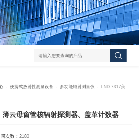
学实验
GammaVision伽马能谱分析软件
GammaVision报告生成器
Gam
心
-
便携式放射性测量设备
-
多功能辐射测量仪
-
LND 7317美国 薄云母窗管核辐射探测器、盖革计数器
国 薄云母窗管核辐射探测器、盖革计数器
访问次数：
2180