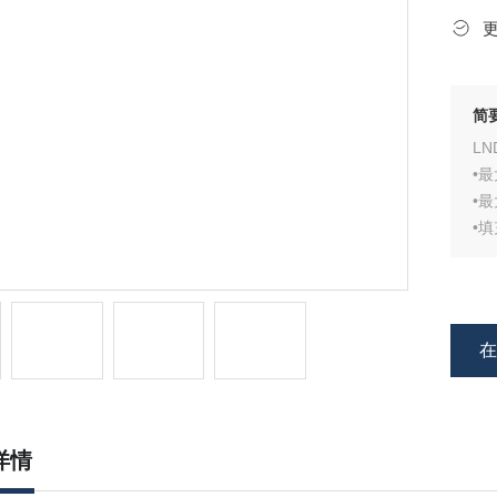
简
L
•最
•最
•填
•阴
•有
•接
•工
详情