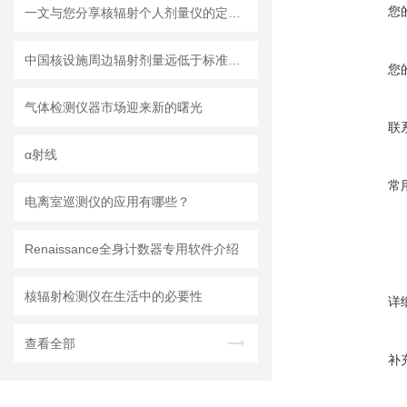
您
一文与您分享核辐射个人剂量仪的定期维护保养方法
中国核设施周边辐射剂量远低于标准限值
您
气体检测仪器市场迎来新的曙光
联
α射线
常
电离室巡测仪的应用有哪些？
Renaissance全身计数器专用软件介绍
核辐射检测仪在生活中的必要性
详
查看全部
补