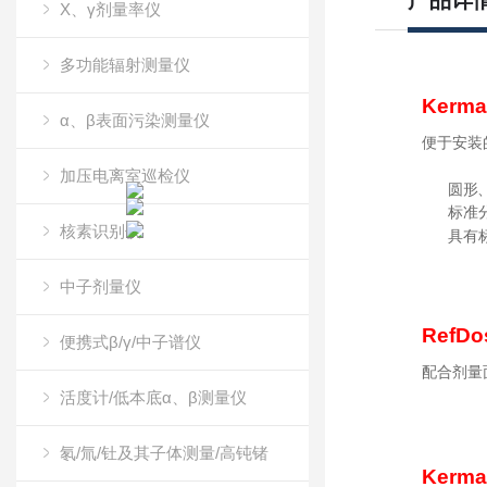
产品详
X、γ剂量率仪
多功能辐射测量仪
Kerm
α、β表面污染测量仪
便于安装
加压电离室巡检仪
圆形
标准
核素识别仪
具有
中子剂量仪
RefD
便携式β/γ/中子谱仪
配合剂量
活度计/低本底α、β测量仪
氡/氚/钍及其子体测量/高钝锗
Kerm