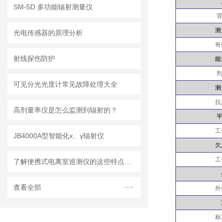
SM-5D 多功能辐射测量仪
背
测
光电传感器的原理分析
有
射线探伤防护
能
剂
可见分光光度计常见故障处理大全
测
抗
高剂量率仪是怎么监测到辐射的？
平
工
JB4000A型智能化х、γ辐射仪
欠
工
了解便携式电离室巡测仪的这些特点方便更好使用
查看全部
外
标