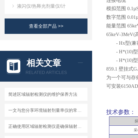
连接电缆
液闪仪/热释光剂量仪/计
模拟范围
0.1µS
数字范围
0.01µ
能量范围
65ke
查看全部产品 >>
65keV-3MeV(
- Hx
型
(
兼
- H*(10)
型
- H*(10)
型
相关文章
859.1
壁挂式
G
RELATED ARTICLES
为一个可与存
可安装
6150A
简述区域辐射检测仪的维护保养方法
一文与您分享环境辐射剂量率仪的常见问题相应解决方法
技术参数：
正确使用区域辐射检测仪是确保辐射安全的关键
采