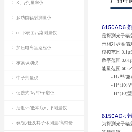
产品详
X、γ剂量率仪
多功能辐射测量仪
6150AD6
α、β表面污染测量仪
是探测光子辐
示相对标准偏
加压电离室巡检仪
模拟范围
0.1µS
数字范围
0.01µ
核素识别仪
能量范围
60ke
- Hx
型
(
兼
中子剂量仪
- H*(10)
型
便携式β/γ/中子谱仪
- H*(10)
型
活度计/低本底α、β测量仪
6150AD-t
氡/氚/钍及其子体测量/高钝锗
为探测光子辐