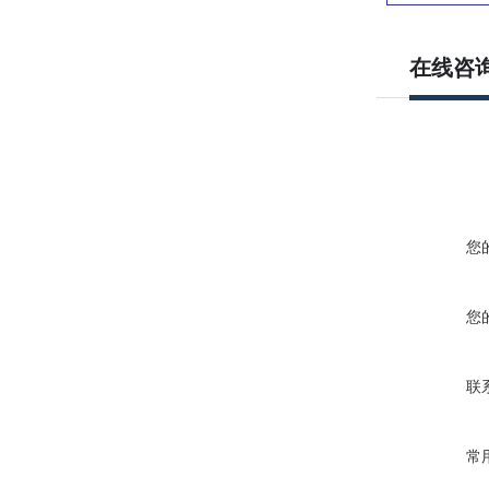
在线咨
您
您
联
常