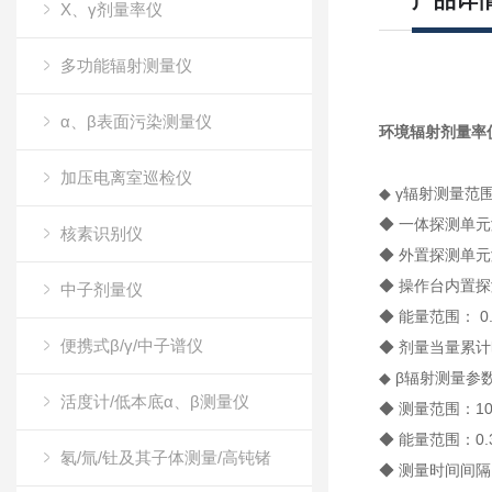
产品详
X、γ剂量率仪
多功能辐射测量仪
α、β表面污染测量仪
环境辐射剂量率
加压电离室巡检仪
◆ γ辐射测量范
◆ 一体探测单元测
核素识别仪
◆ 外置探测单元测
◆ 操作台内置探测
中子剂量仪
◆ 能量范围： 0.
便携式β/γ/中子谱仪
◆ 剂量当量累计
◆ β辐射测量参
活度计/低本底α、β测量仪
◆ 测量范围：10～
◆ 能量范围：0.3
氡/氚/钍及其子体测量/高钝锗
◆ 测量时间间隔