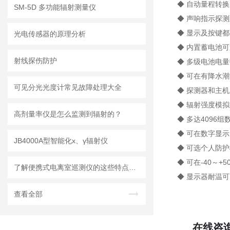
◆ 自动量程转换
SM-5D 多功能辐射测量仪
◆ 声响指示探测
◆ 显示及按键
光电传感器的原理分析
◆ 内置蓄电池可
射线探伤防护
◆ 多级电池电量
◆ 可在有降水
可见分光光度计常见故障处理大全
◆ 探测器和主
◆ 辐射强度模
高剂量率仪是怎么监测到辐射的？
◆ 多达4096
◆ 可在数字显
JB4000A型智能化х、γ辐射仪
◆ 可选个人防
◆ 可在-40～+
了解便携式电离室巡测仪的这些特点方便更好使用
◆ 显示器耐温可
查看全部
在线咨