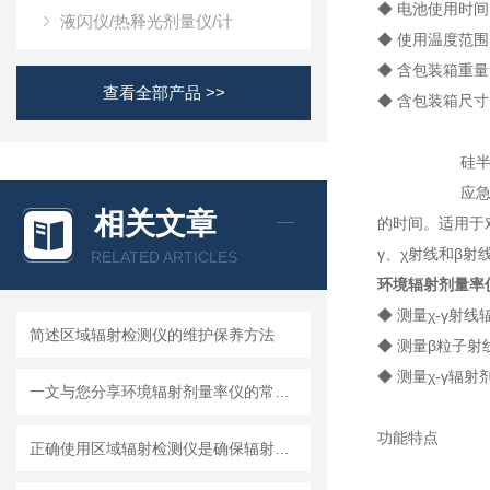
◆ 电池使用时间
液闪仪/热释光剂量仪/计
◆ 使用温度范围：-
◆ 含包装箱重量：
查看全部产品 >>
◆ 含包装箱尺寸：4
硅半导体
应急用闪烁体（
相关文章
的时间。适用于
γ、χ射线和β射
RELATED ARTICLES
环境辐射剂量率
◆ 测量χ-γ射
简述区域辐射检测仪的维护保养方法
◆ 测量β粒子射
◆ 测量χ-γ辐
一文与您分享环境辐射剂量率仪的常见问题相应解决方法
功能特点
正确使用区域辐射检测仪是确保辐射安全的关键