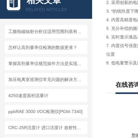
相关文章
2. 采用创新
RELATED ARTICLES
3. *的线性度下降
4. 内置高精度
5. 充分补偿的
工频电磁辐射分析仪适用范围到底有多大？
6. 实时显示
7. 内置信号
怎样让高剂量率仪检测的数据更准？
位置
8. 低电量警示
掌握高剂量率仪规范操作方法是实现长期准确测量的根本保障
加压电离室巡测仪常见问题的解决方法分享
在线咨
4250速度面积流量计
ppbRAE 3000 VOC检测仪[PGM-7340]
CRC-25R活度计 进口活度计 放射性核素活度计 医用活度计 核医学活度计
您