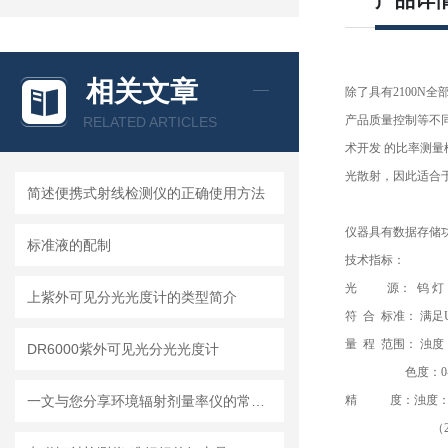
产品详
相关文章
除了具有2100N
产品质量控制等不
RELATED ARTICLES
术开发 的比率测
光散射，因此适合
简述便携式射线检测仪的正确使用方法
仪器具有数据存储功
标准液的配制
技术指标：
光 源： 钨 灯
上紫外可见分光光度计的类型简介
符 合 标准： 满足U
量 程 范围： 浊度：0
DR6000紫外可见光分光光度计
色度：0-50
一文与您分享环境辐射剂量率仪的常见问题相应解决方法
精 度：浊度：（1）
（2）1000-