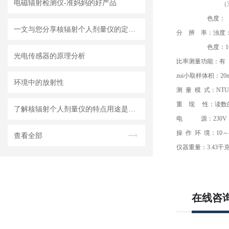
电磁辐射检测仪-准妈妈的好产品
（3）4000-
色度：（1）0-30
一文与您分享核辐射个人剂量仪的定期维护保养方法
分 辨 率：浊度：0
色度：1C
光电传感器的原理分析
比率测量功能：有
zui小取样体积：20
环境中的放射性
测 量 模 式：NT
重 现 性：读数的±
了解核辐射个人剂量仪的特点用途是很有必要的
电 源：230V，5
操 作 环 境：10
查看全部
仪器重量：3.43千
在线咨