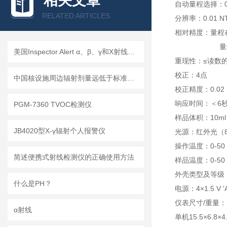
相关文章
自动量程选择：0.01
RELATED ARTICLES
分辨率：0.01 NT
相对精度：量程在0
量程在501-
美国Inspector Alert α、β、γ和X射线检测仪
重现性：≤读数的
校正：4点
中国核设施周边辐射剂量远低于标准限值
校正精度：0.02 N
响应时间：＜6
PGM-7360 TVOC检测仪
样品体积：10ml
JB4020型X-γ辐射个人报警仪
光源：红外光（8
操作温度：0-50
简述便携式射线检测仪的正确使用方法
样品温度：0-50
外壳类型及等级：A
什么是PH？
电源：4×1.5 V
仪表尺寸/重量：
α射线
单机15.5×6.8×4.6