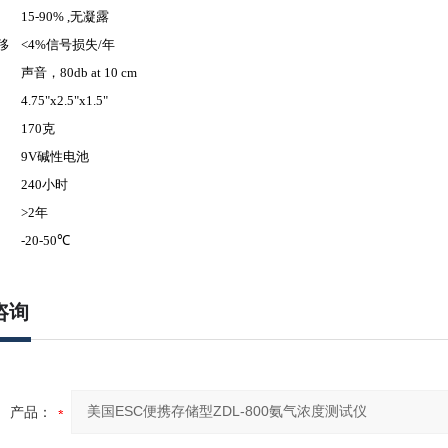
15-90% ,无凝露
移
<4%信号损失/年
声音，80db at 10 cm
4.75"x2.5"x1.5"
170克
9V碱性电池
240小时
>2年
-20-50℃
咨询
产品：