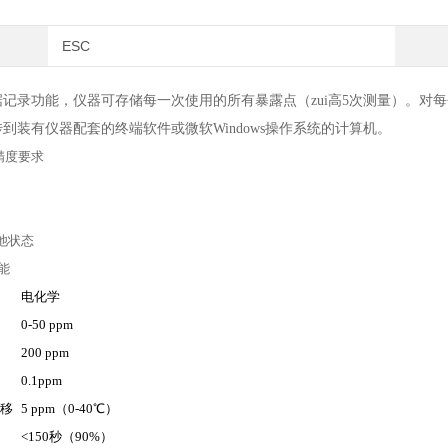
ESC
记录功能，仪器可存储每一次使用的所有暴露点（zui高5次测量）。对
到装有仪器配套的终端软件或微软Windows操作系统的计算机。
精度要求
池状态
能
电化学
0-50 ppm
200 ppm
0.1ppm
漂移
5 ppm（0-40℃）
<150秒（90%）