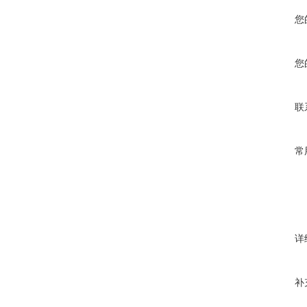
您
您
联
常
详
补