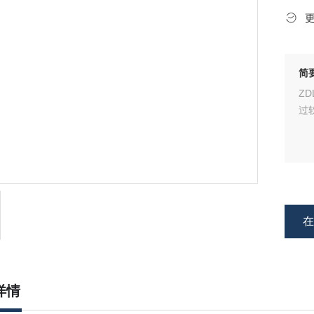
简
Z
过
详情