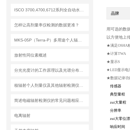
ISCO 3700,4700,6712系列全自动水质采样器应用
品牌
怎样让高剂量率仪检测的数据更准？
用可选的数据
以方便地上传
MKS-05P（Terra-P）多用途个人辐射剂量报警仪
★满足OSHA
★计算TWA
放射性同位素概述
★显示S
★LED显示电
分光光度计的工作原理以及光谱分布范围
★数据记录功
核辐射个人剂量仪及其他辐射检测仪器介绍
传感器
典型量程
简述电磁辐射检测仪的常见问题相应解决方法
zui大量程
分辨率
电离辐射
zui大零位
响应时间